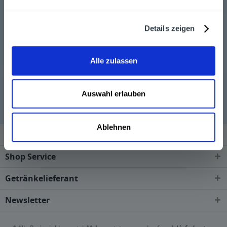
Sehr gerne senden wir Ihnen Produkte von Smith &
Details zeigen
Cross Rum zu, wenn Sie über unseren Online-Shop
bestellen.
Alle zulassen
Smith & Cross Rum wird in den folgenden Regionen,
Städten, Orten und Postleitzahl-Gebieten geliefert
Auswahl erlauben
Ablehnen
Service Hotline
Shop Service
Getränkelieferant
Newsletter