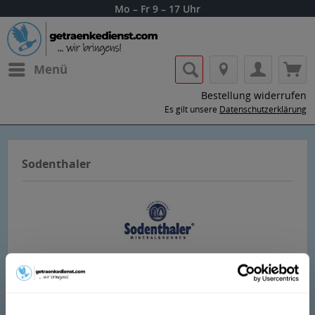
Mo – Fr 9 – 17 Uhr
Menü
Bestellung widerrufen
Es gilt unsere
Datenschutzerklärung
Sodenthaler
Lass dir die Getränke von Sodenthaler
nach Hause oder ins Büro liefern.