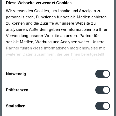
Die Geschichte von Sodenthaler: Das Wasser aus dem
Diese Webseite verwendet Cookies
Naturpark Der Mineralbrunnen des Sodenthaler
Wir verwenden Cookies, um Inhalte und Anzeigen zu
Wassers liegt im Naturpark Spessart. Das Mineralwasser
personalisieren, Funktionen für soziale Medien anbieten
wird unmittelbar am Quellort abgefüllt. Erstmals wurde
zu können und die Zugriffe auf unsere Website zu
die Heilquelle im Quellort Soden im Jahre 1247 erwähnt.
analysieren. Außerdem geben wir Informationen zu Ihrer
Knapp 700 Jahre später wurde dann der Sodenthaler
Verwendung unserer Website an unsere Partner für
Mineralbrunnen gegründet. Seit 1996 gehört
soziale Medien, Werbung und Analysen weiter. Unsere
Sodenthaler zur Coca-Cola European Partners
Partner führen diese Informationen möglicherweise mit
Deutschland GmbH. Vor einigen Jahren vergrößerte sich
weiteren Daten zusammen, die Sie ihnen bereitgestellt
das Unternehmen, um der steigenden Nachfrage
haben oder die sie im Rahmen Ihrer Nutzung der Dienste
gerecht zu werden.
>>>mehr
gesammelt haben.
Einwilligungsauswahl
Notwendig
Datenschutzbestimmungen
Präferenzen
Wir bieten das Sodenthaler Mineralwasser in sanft und
spritzig an. Die Flaschen bestehen aus Glas und haben
Statistiken
eine Größe von 0,25l bis 0,75l Sie sind in Kästen von 12
bis 20 Flaschen erhältlich.