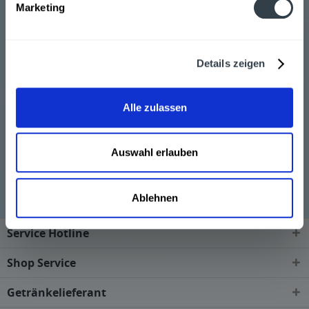
Marketing
Rheingold AG“ 1933 übernahm die Söhnlein Rheingold
AG die Sektkellerei Schloss Reinberg GmbH. Das
Sortiment der Marke Söhnlein umfasst mittlerweile 11
Varianten an Sekt, alkoholfreiem Sekt und weinhaltigen
Details zeigen
aromatisierten Cocktails.Sehr gerne liefern wir Ihnen
die Getränke von Söhnlein, wenn Sie diese über
Alle zulassen
unseren Online-Shop bestellen.
Auswahl erlauben
Söhnlein wird in den folgenden Regionen, Städten,
Orten und Postleitzahl-Gebieten geliefert
Ablehnen
Service Hotline
Shop Service
Getränkelieferant