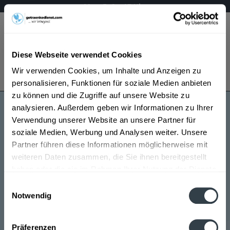
Mo – Fr 9 – 17 Uhr
Menü
Diese Webseite verwendet Cookies
Bestellung widerrufen
Wir verwenden Cookies, um Inhalte und Anzeigen zu
Es gilt unsere
Datenschutzerklärung
personalisieren, Funktionen für soziale Medien anbieten
zu können und die Zugriffe auf unsere Website zu
analysieren. Außerdem geben wir Informationen zu Ihrer
Sourz
Verwendung unserer Website an unsere Partner für
soziale Medien, Werbung und Analysen weiter. Unsere
Partner führen diese Informationen möglicherweise mit
weiteren Daten zusammen, die Sie ihnen bereitgestellt
haben oder die sie im Rahmen Ihrer Nutzung der Dienste
gesammelt haben.
Einwilligungsauswahl
Notwendig
Sourz wird in den folgenden Regionen, Städten,
Datenschutzbestimmungen
Orten und Postleitzahl-Gebieten geliefert
Präferenzen