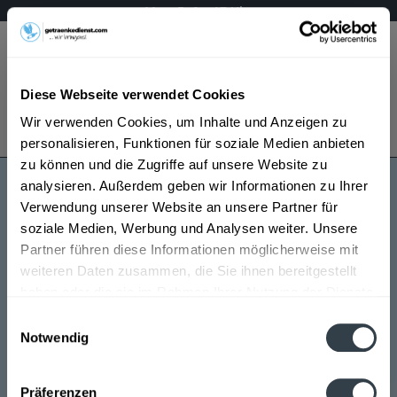
Mo – Fr 9 – 17 Uhr
Menü
Diese Webseite verwendet Cookies
Bestellung widerrufen
Wir verwenden Cookies, um Inhalte und Anzeigen zu
Es gilt unsere
Datenschutzerklärung
personalisieren, Funktionen für soziale Medien anbieten
zu können und die Zugriffe auf unsere Website zu
analysieren. Außerdem geben wir Informationen zu Ihrer
Steinkauz Spirituosen
Verwendung unserer Website an unsere Partner für
soziale Medien, Werbung und Analysen weiter. Unsere
Partner führen diese Informationen möglicherweise mit
weiteren Daten zusammen, die Sie ihnen bereitgestellt
haben oder die sie im Rahmen Ihrer Nutzung der Dienste
gesammelt haben.
Einwilligungsauswahl
Notwendig
Steinkauz Spirituosen wird in den folgenden
Datenschutzbestimmungen
Regionen, Städten, Orten und Postleitzahl-Gebieten
Präferenzen
geliefert