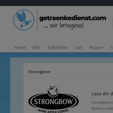
Home
Bier
Softdrinks
Saft
Wasser
S
Strongbow
Lass dir 
Strongbow is
Bulmers selb