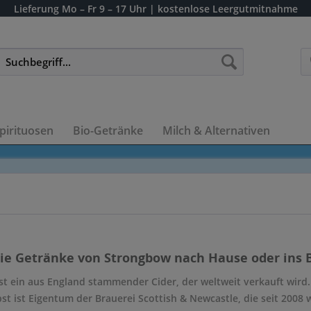
Lieferung
Mo – Fr 9 – 17 Uhr
| kostenlose Leergutmitnahme
pirituosen
Bio-Getränke
Milch & Alternativen
die Getränke von Strongbow nach Hause oder ins B
t ein aus England stammender Cider, der weltweit verkauft wird.
st ist Eigentum der Brauerei Scottish & Newcastle, die seit 2008