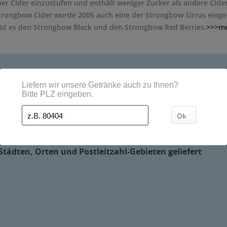
ner Cider einzustufen und enthält weniger Zucker als andere Cide
Strongbow Cider wurde 2005 auch eine der Strongbow Sirrus einge
ibt es den Strongbow Black und den Strongbow Red Berries.
>>>m
eservice bestellt werden. Der Cider wird dann direkt vom Getränk
tädten, Orten und Postleitzahl-Gebieten geliefert