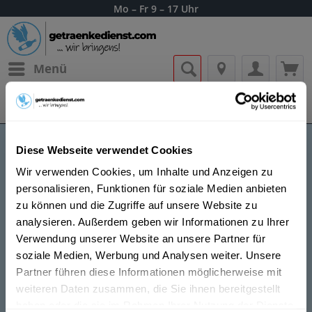
Mo – Fr 9 – 17 Uhr
Menü
Bestellung widerrufen
Es gilt unsere
Datenschutzerklärung
Diese Webseite verwendet Cookies
Suze Likör
Wir verwenden Cookies, um Inhalte und Anzeigen zu
personalisieren, Funktionen für soziale Medien anbieten
zu können und die Zugriffe auf unsere Website zu
analysieren. Außerdem geben wir Informationen zu Ihrer
Verwendung unserer Website an unsere Partner für
soziale Medien, Werbung und Analysen weiter. Unsere
Suze ist seit mehr als 120 Jahren eine Ikone der
Partner führen diese Informationen möglicherweise mit
franzoesischen Spirituosen und heute die Nummer eins
weiteren Daten zusammen, die Sie ihnen bereitgestellt
in Frankreich. Suze ist bekannt fuer seinen einzigartigen
haben oder die sie im Rahmen Ihrer Nutzung der Dienste
bitteren und suessen Geschmack aus Enzianwurzeln