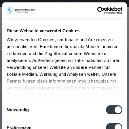
Mo – Fr 9 – 17 Uhr
Menü
Diese Webseite verwendet Cookies
Bestellung widerrufen
Wir verwenden Cookies, um Inhalte und Anzeigen zu
Es gilt unsere
Datenschutzerklärung
personalisieren, Funktionen für soziale Medien anbieten
zu können und die Zugriffe auf unsere Website zu
analysieren. Außerdem geben wir Informationen zu Ihrer
Urboarisch
Verwendung unserer Website an unsere Partner für
soziale Medien, Werbung und Analysen weiter. Unsere
Partner führen diese Informationen möglicherweise mit
weiteren Daten zusammen, die Sie ihnen bereitgestellt
haben oder die sie im Rahmen Ihrer Nutzung der Dienste
gesammelt haben.
Einwilligungsauswahl
Notwendig
Urboarisch wird in den folgenden Regionen, Städten,
Datenschutzbestimmungen
Orten und Postleitzahl-Gebieten geliefert
Präferenzen