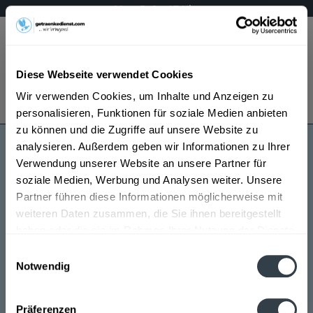
Mo – Fr 9 – 17 Uhr
Menü
Diese Webseite verwendet Cookies
Bestellung widerrufen
Wir verwenden Cookies, um Inhalte und Anzeigen zu
Es gilt unsere
Datenschutzerklärung
personalisieren, Funktionen für soziale Medien anbieten
zu können und die Zugriffe auf unsere Website zu
analysieren. Außerdem geben wir Informationen zu Ihrer
V8+ Wein
Verwendung unserer Website an unsere Partner für
soziale Medien, Werbung und Analysen weiter. Unsere
Partner führen diese Informationen möglicherweise mit
weiteren Daten zusammen, die Sie ihnen bereitgestellt
haben oder die sie im Rahmen Ihrer Nutzung der Dienste
gesammelt haben.
Einwilligungsauswahl
Notwendig
V8+ Wein wird in den folgenden Regionen, Städten,
Datenschutzbestimmungen
Orten und Postleitzahl-Gebieten geliefert
Präferenzen