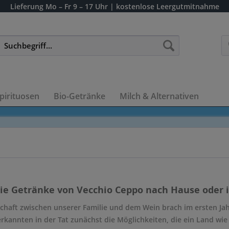
Lieferung
Mo – Fr 9 – 17 Uhr
| kostenlose Leergutmitnahme
pirituosen
Bio-Getränke
Milch & Alternativen
die Getränke von Vecchio Ceppo nach Hause oder i
schaft zwischen unserer Familie und dem Wein brach im ersten J
erkannten in der Tat zunächst die Möglichkeiten, die ein Land wi