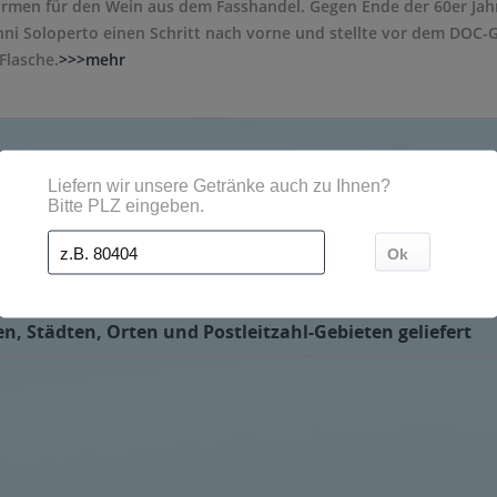
Firmen für den Wein aus dem Fasshandel. Gegen Ende der 60er Ja
ni Soloperto einen Schritt nach vorne und stellte vor dem DOC-Ge
 Flasche.
>>>mehr
n, Städten, Orten und Postleitzahl-Gebieten geliefert