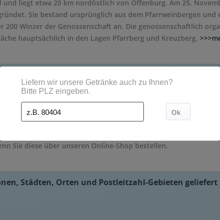
 und liegt etwa 20 km nordöstlich von Offenburg. Am 25. Novem
ründet. Sie bestand ursprünglich aus dem Pfarrweinbergen und e
r 200 Winzer der Genossenschaft an. Die genossenschaftlich orga
läche hauptsächlich in den Lagen Pfarrberg und Kreuzberg.
>>>m
t 82 % Anteil am Rebsorten Spiegel das Aushängeschild der Winzer
r, Müller-Thurgau und Riesling. Angeboten werden die Weine in 
nn Sie diese über unseren Online-Shop bestellen.
en, Städten, Orten und Postleitzahl-Gebieten geliefert