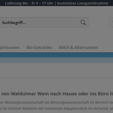
Lieferung
Mo – Fr 9 – 17 Uhr
| kostenlose Leergutmitnahme
pirituosen
Bio-Getränke
Milch & Alternativen
 von Waldulmer Wein nach Hause oder ins Büro li
er Winzergenossenschaft eG Winzergenossenschaft im Bereich O
tz im Ortsteil Waldulm der Gemeinde Kappelrodeck im Achertal, e