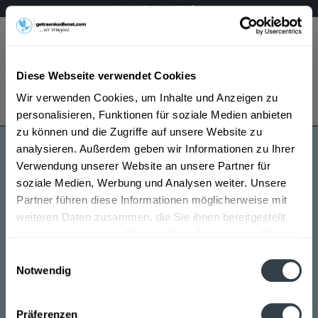
Mo – Fr 9 – 17 Uhr
Menü
Diese Webseite verwendet Cookies
Bestellung widerrufen
Wir verwenden Cookies, um Inhalte und Anzeigen zu
Es gilt unsere
Datenschutzerklärung
personalisieren, Funktionen für soziale Medien anbieten
zu können und die Zugriffe auf unsere Website zu
analysieren. Außerdem geben wir Informationen zu Ihrer
Weingarten wein
Verwendung unserer Website an unsere Partner für
soziale Medien, Werbung und Analysen weiter. Unsere
Partner führen diese Informationen möglicherweise mit
weiteren Daten zusammen, die Sie ihnen bereitgestellt
haben oder die sie im Rahmen Ihrer Nutzung der Dienste
gesammelt haben.
Einwilligungsauswahl
Notwendig
Weingarten wein wird in den folgenden Regionen,
Datenschutzbestimmungen
Städten, Orten und Postleitzahl-Gebieten geliefert
Präferenzen