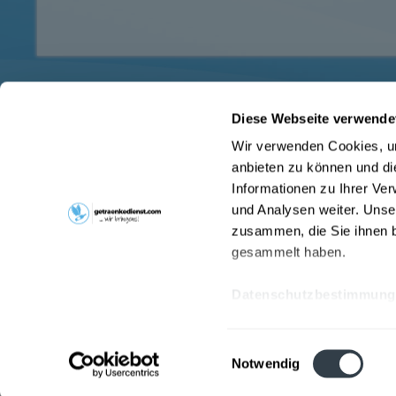
Diese Webseite verwende
Service Hotline
Shop Servi
Wir verwenden Cookies, um
Haben Sie Fragen zu Ihrer Bestellung?
Hinweise zu
anbieten zu können und di
Kontakt
Schreiben Sie uns an
Informationen zu Ihrer Ve
Liefer- und 
augsburg@getraenkedienst.com
und Analysen weiter. Unse
Pfandrückga
zusammen, die Sie ihnen b
gesammelt haben.
Datenschutzbestimmung
* Alle Preis
Einwilligungsauswahl
Notwendig