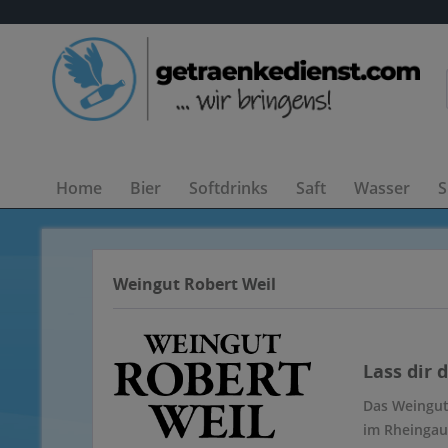
Home
Bier
Softdrinks
Saft
Wasser
S
Weingut Robert Weil
Lass dir 
Das Weingut
im Rheingau 