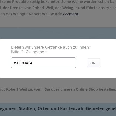
 seine Produkte stetig bekannter. Seine Weine wurden schon bal
, der Urenkel von Robert Weil, das Weingut und führte das typisc
en des Weingut Robert Weil wurde.
>>>mehr
eht größtenteils aus edlen Weißweinen wie dem klassischen Riesl
henhälse und ?Bäuche sind allesamt mit dem typischen Weil-Etike
ut Robert Weil zu, wenn Sie über unseren Online-Shop bestellen
egionen, Städten, Orten und Postleitzahl-Gebieten gelie