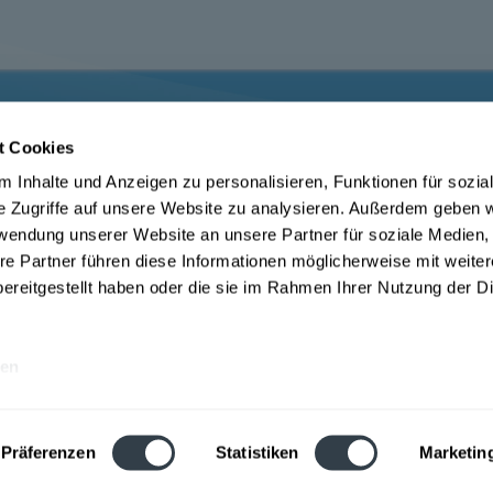
t Cookies
ce
Getränkelieferant
 Inhalte und Anzeigen zu personalisieren, Funktionen für sozia
m Jugendschutz
Widerrufsrecht
e Zugriffe auf unsere Website zu analysieren. Außerdem geben w
Datenschutz Drink now
rwendung unserer Website an unsere Partner für soziale Medien
Zahlungsbedingungen Augsburg
AGB Drink now
re Partner führen diese Informationen möglicherweise mit weite
be
ereitgestellt haben oder die sie im Rahmen Ihrer Nutzung der D
en
e inkl. gesetzl. Mehrwertsteuer und ggf. zzgl.
Lieferkosten
, wenn nicht anders
Webseitenbetreiber: Drink now GmbH:
AGB
|
Impressum
|
Datenschutz
Präferenzen
Statistiken
Marketin