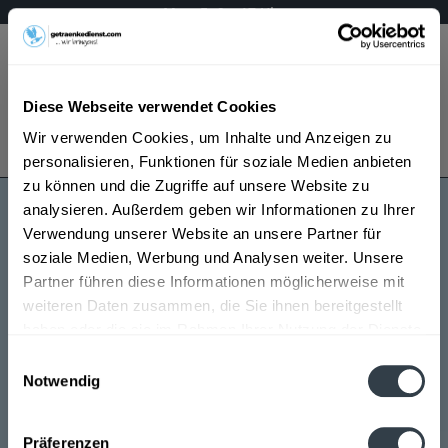
Mo – Fr 9 – 17 Uhr
Menü
Diese Webseite verwendet Cookies
Bestellung widerrufen
Wir verwenden Cookies, um Inhalte und Anzeigen zu
Es gilt unsere
Datenschutzerklärung
personalisieren, Funktionen für soziale Medien anbieten
zu können und die Zugriffe auf unsere Website zu
analysieren. Außerdem geben wir Informationen zu Ihrer
Wikinger
Verwendung unserer Website an unsere Partner für
soziale Medien, Werbung und Analysen weiter. Unsere
Partner führen diese Informationen möglicherweise mit
weiteren Daten zusammen, die Sie ihnen bereitgestellt
haben oder die sie im Rahmen Ihrer Nutzung der Dienste
gesammelt haben.
Einwilligungsauswahl
Notwendig
Wikinger wird in den folgenden Regionen, Städten,
Datenschutzbestimmungen
Orten und Postleitzahl-Gebieten geliefert
Präferenzen