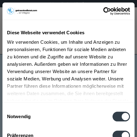
Mo – Fr 9 – 17 Uhr
Menü
Diese Webseite verwendet Cookies
Bestellung widerrufen
Wir verwenden Cookies, um Inhalte und Anzeigen zu
Es gilt unsere
Datenschutzerklärung
personalisieren, Funktionen für soziale Medien anbieten
zu können und die Zugriffe auf unsere Website zu
analysieren. Außerdem geben wir Informationen zu Ihrer
Wimmer
Verwendung unserer Website an unsere Partner für
soziale Medien, Werbung und Analysen weiter. Unsere
Partner führen diese Informationen möglicherweise mit
weiteren Daten zusammen, die Sie ihnen bereitgestellt
haben oder die sie im Rahmen Ihrer Nutzung der Dienste
gesammelt haben.
Einwilligungsauswahl
Notwendig
Wimmer wird in den folgenden Regionen, Städten,
Datenschutzbestimmungen
Orten und Postleitzahl-Gebieten geliefert
Präferenzen