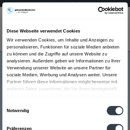
Mo – Fr 9 – 17 Uhr
Menü
Diese Webseite verwendet Cookies
Bestellung widerrufen
Wir verwenden Cookies, um Inhalte und Anzeigen zu
Es gilt unsere
Datenschutzerklärung
personalisieren, Funktionen für soziale Medien anbieten
zu können und die Zugriffe auf unsere Website zu
analysieren. Außerdem geben wir Informationen zu Ihrer
Wolkenstein
Verwendung unserer Website an unsere Partner für
soziale Medien, Werbung und Analysen weiter. Unsere
Partner führen diese Informationen möglicherweise mit
weiteren Daten zusammen, die Sie ihnen bereitgestellt
haben oder die sie im Rahmen Ihrer Nutzung der Dienste
gesammelt haben.
Einwilligungsauswahl
Notwendig
Wolkenstein wird in den folgenden Regionen,
Datenschutzbestimmungen
Städten, Orten und Postleitzahl-Gebieten geliefert
Präferenzen