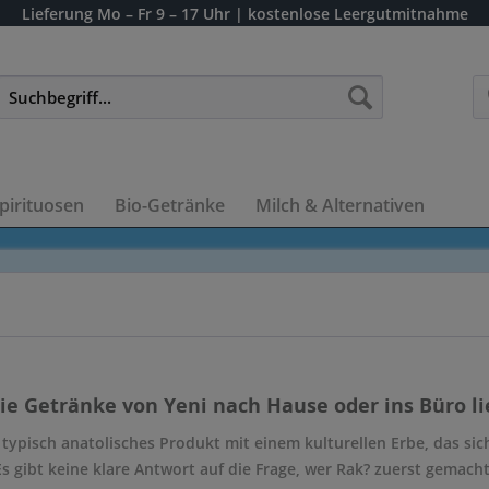
Lieferung
Mo – Fr 9 – 17 Uhr
| kostenlose Leergutmitnahme
pirituosen
Bio-Getränke
Milch & Alternativen
die Getränke von Yeni nach Hause oder ins Büro li
n typisch anatolisches Produkt mit einem kulturellen Erbe, das si
Es gibt keine klare Antwort auf die Frage, wer Rak? zuerst gemacht