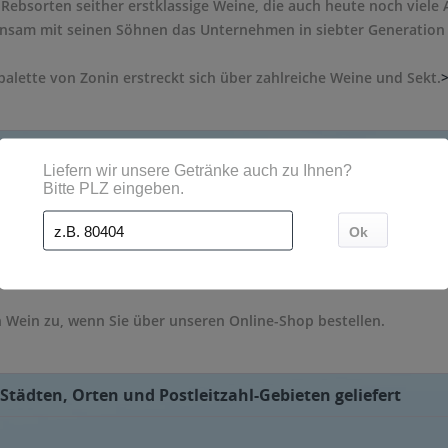
Rebsorten seither erstklassige Weine, die auch heute noch viele
nsam mit seinen Söhnen das Unternehmen in siebter Generation u
alette von Zonin erstreckt sich über zahlreiche Weine und Sekt.
nnay, der Zonin 1821 Prosecco und der Zonin Rosé Spumante Brut, 
 Wein zu, wenn Sie über unseren Online-Shop bestellen.
Städten, Orten und Postleitzahl-Gebieten geliefert