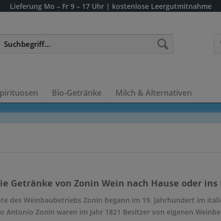
Lieferung
Mo – Fr 9 – 17 Uhr
| kostenlose Leergutmitnahme
pirituosen
Bio-Getränke
Milch & Alternativen
die Getränke von Zonin Wein nach Hause oder ins 
hte des Weinbaubetriebs Zonin begann im 19. Jahrhundert im itali
o Antonio Zonin waren im Jahr 1821 Besitzer von eigenen Weinbe