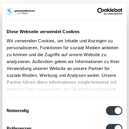
15,99 € *
Inhalt:
6 Liter (2,67 € * / 1 Liter)
inkl. MwSt.
zzgl. Lieferkosten
Diese Webseite verwendet Cookies
Vorrätig
Wir verwenden Cookies, um Inhalte und Anzeigen zu
MEHRWEG
personalisieren, Funktionen für soziale Medien anbieten
+3,30 € Pfand
zu können und die Zugriffe auf unsere Website zu
analysieren. Außerdem geben wir Informationen zu Ihrer
In den
Warenkorb
Verwendung unserer Website an unsere Partner für
Hinzugefügt
soziale Medien, Werbung und Analysen weiter. Unsere
Artikel-Nr.:
15619
Partner führen diese Informationen möglicherweise mit
weiteren Daten zusammen, die Sie ihnen bereitgestellt
Beschreibung
haben oder die sie im Rahmen Ihrer Nutzung der Dienste
gesammelt haben.
mehr
Einwilligungsauswahl
Notwendig
Datenschutzbestimmungen
Zutaten und Allergene
Wasser, GERSTENMALZ, WEIZENmalz, Hopfenextrakt
mehr
Präferenzen