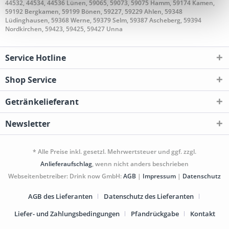
44532, 44534, 44536 Lünen, 59065, 59073, 59075 Hamm, 59174 Kamen,
59192 Bergkamen, 59199 Bönen, 59227, 59229 Ahlen, 59348
Lüdinghausen, 59368 Werne, 59379 Selm, 59387 Ascheberg, 59394
Nordkirchen, 59423, 59425, 59427 Unna
Service Hotline
Shop Service
Getränkelieferant
Newsletter
* Alle Preise inkl. gesetzl. Mehrwertsteuer und ggf. zzgl.
Anlieferaufschlag
, wenn nicht anders beschrieben
Webseitenbetreiber: Drink now GmbH:
AGB
|
Impressum
|
Datenschutz
AGB des Lieferanten
Datenschutz des Lieferanten
Liefer- und Zahlungsbedingungen
Pfandrückgabe
Kontakt