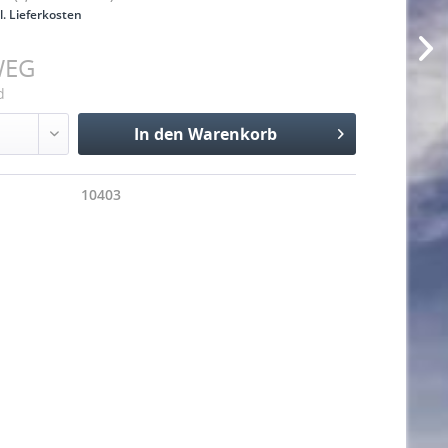
l. Lieferkosten
WEG
d
In den
Warenkorb
Hinzugefügt
10403