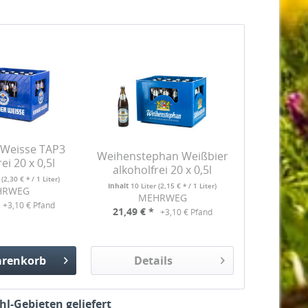
 Weisse TAP3
Weihenstephan Weißbier
ei 20 x 0,5l
alkoholfrei 20 x 0,5l
r
(2,30 € * / 1 Liter)
Inhalt
10 Liter
(2,15 € * / 1 Liter)
HRWEG
MEHRWEG
+3,10 € Pfand
21,49 € *
+3,10 € Pfand
renkorb
Details
gefügt
hl-Gebieten geliefert