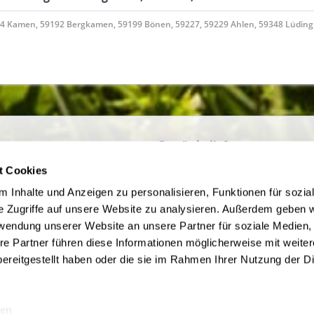
74 Kamen, 59192 Bergkamen, 59199 Bönen, 59227, 59229 Ahlen, 59348 Lüding
ce
Getränkelieferant
irmenkunden
AGB des Lieferanten
t Cookies
ine bestellen in Werne und
Datenschutz des Lieferanten
 Inhalte und Anzeigen zu personalisieren, Funktionen für sozia
Der bequeme Weg zu Ihren
Kontaktdaten des Lieferanten
e Zugriffe auf unsere Website zu analysieren. Außerdem geben w
ränken
Widerrufsbelehrung des Liefera
rwendung unserer Website an unsere Partner für soziale Medien
m Jugendschutz
re Partner führen diese Informationen möglicherweise mit weite
Zahlungsbedingungen
ereitgestellt haben oder die sie im Rahmen Ihrer Nutzung der D
be
en