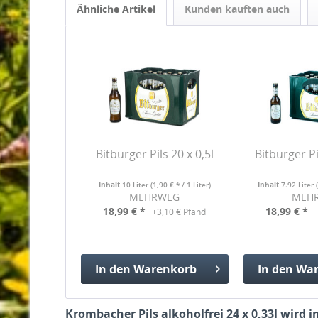
Ähnliche Artikel
Kunden kauften auch
Bitburger Pils 20 x 0,5l
Bitburger Pi
Inhalt
10 Liter
(1,90 € * / 1 Liter)
Inhalt
7.92 Liter
MEHRWEG
MEH
18,99 € *
18,99 € *
+3,10 € Pfand
In den
Warenkorb
In den
War
Hinzugefügt
Hinzuge
Krombacher Pils alkoholfrei 24 x 0,33l wird 