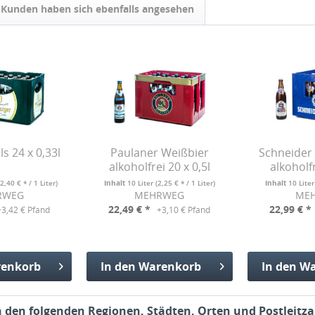
Kunden haben sich ebenfalls angesehen
ls 24 x 0,33l
Paulaner Weißbier
Schneider
alkoholfrei 20 x 0,5l
alkoholfr
(2,40 € * / 1 Liter)
Inhalt
10 Liter
(2,25 € * / 1 Liter)
Inhalt
10 Lite
RWEG
MEHRWEG
ME
22,49 € *
22,99 € *
+3,42 € Pfand
+3,10 € Pfand
enkorb
In den
Warenkorb
In den
Wa
fügt
Hinzugefügt
Hinzu
in den folgenden Regionen, Städten, Orten und Postleitza