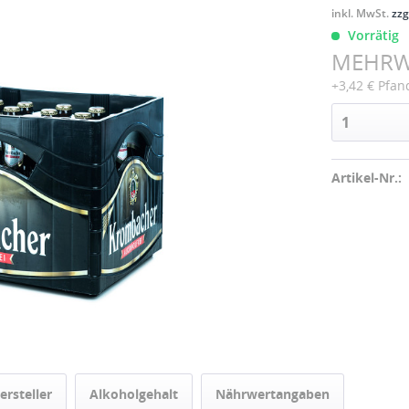
inkl. MwSt.
zzg
Vorrätig
MEHR
+3,42 € Pfan
Artikel-Nr.:
ersteller
Alkoholgehalt
Nährwertangaben