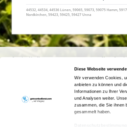
44532, 44534, 44536 Lünen, 59065, 59073, 59075 Hamm, 591
Nordkirchen, 59423, 59425, 59427 Unna
Service Hotline
Shop Servi
Haben Sie Fragen zu Ihrer Bestellung?
Büro- und F
Diese Webseite verwende
Getränke onl
Rufen Sie uns gerne unter
02389/92514-0
an
Wir verwenden Cookies, um
Umgebung - 
oder schreiben Sie uns an
bestellung@bg-
anbieten zu können und di
Lieblingsget
getraenke.de
Informationen zu Ihrer Ve
Hinweise zu
und Analysen weiter. Unse
Liefer- und 
zusammen, die Sie ihnen b
Pfandrückga
gesammelt haben.
Kontakt
Datenschutzbestimmung