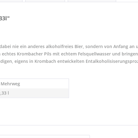
33l"
dabei nie ein anderes alkoholfreies Bier, sondern von Anfang an
 echtes Krombacher Pils mit echtem Felsquellwasser und bringen 
ändigen, eigens in Krombach entwickelten Entalkoholisiserungspr
- Mehrweg
0,33 l