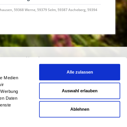
hausen, 59368 Werne, 59379 Selm, 59387 Ascheberg, 59394
Newsletter
Abonnieren Sie den kostenlosen
Alle zulassen
getraenkedienst.com-Newsletter und
le Medien
verpassen Sie keine Neuigkeit oder Aktion.
ir
nten
Auswahl erlauben
, Werbung
ren Daten
ienste
Ablehnen