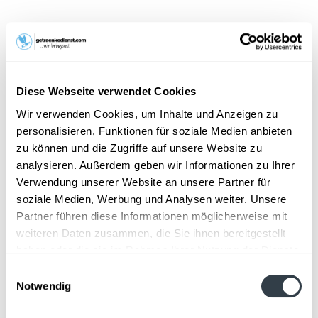
7,99 € *
Inhalt:
9 Liter (0,89 € * / 1 Liter)
inkl. MwSt.
zzgl. Lieferkosten
Vorrätig
Diese Webseite verwendet Cookies
MEHRWEG
Wir verwenden Cookies, um Inhalte und Anzeigen zu
+3,30 € Pfand
personalisieren, Funktionen für soziale Medien anbieten
zu können und die Zugriffe auf unsere Website zu
In den
Warenkorb
analysieren. Außerdem geben wir Informationen zu Ihrer
Hinzugefügt
Verwendung unserer Website an unsere Partner für
soziale Medien, Werbung und Analysen weiter. Unsere
Artikel-Nr.:
36678
Partner führen diese Informationen möglicherweise mit
weiteren Daten zusammen, die Sie ihnen bereitgestellt
Beschreibung
haben oder die sie im Rahmen Ihrer Nutzung der Dienste
"Das schmeckt nach Sommer & Sonnenschein: Ardey
gesammelt haben.
Orange, die fruchtig erfrischende Limonade mit...
mehr
Einwilligungsauswahl
Notwendig
Datenschutzbestimmungen
Zutaten und Allergene