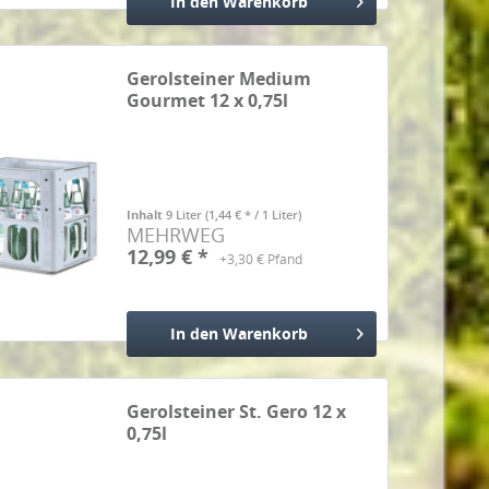
In den
Warenkorb
Hinzugefügt
Gerolsteiner Medium
Gourmet 12 x 0,75l
Inhalt
9 Liter
(1,44 € * / 1 Liter)
MEHRWEG
12,99 € *
+3,30 € Pfand
In den
Warenkorb
Hinzugefügt
Gerolsteiner St. Gero 12 x
0,75l