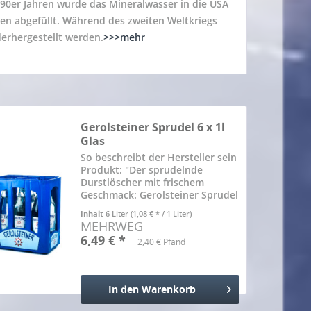
890er Jahren wurde das Mineralwasser in die USA
hen abgefüllt. Während des zweiten Weltkriegs
erhergestellt werden.
>>>mehr
Gerolsteiner Sprudel 6 x 1l
Glas
So beschreibt der Hersteller sein
Produkt: "Der sprudelnde
Durstlöscher mit frischem
Geschmack: Gerolsteiner Sprudel
ist eines der meistgetrunkenen
Inhalt
6 Liter
(1,08 € * / 1 Liter)
Mineralwässer Deutschlands.
MEHRWEG
Das Geheimnis seines Erfolgs
6,49 € *
+2,40 € Pfand
liegt in seinem vulkanischen...
In den
Warenkorb