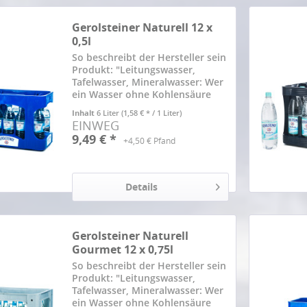
Hinzugefügt
Gerolsteiner Naturell 12 x
0,5l
So beschreibt der Hersteller sein
Produkt: "Leitungswasser,
Tafelwasser, Mineralwasser: Wer
ein Wasser ohne Kohlensäure
genießen will, hat viele
Inhalt
6 Liter
(1,58 € * / 1 Liter)
Möglichkeiten. Warum gerade
EINWEG
Gerolsteiner Naturell eine
9,49 € *
+4,50 € Pfand
ausgezeichnete Wahl ist? Weil
kaum...
Details
Gerolsteiner Naturell
Gourmet 12 x 0,75l
So beschreibt der Hersteller sein
Produkt: "Leitungswasser,
Tafelwasser, Mineralwasser: Wer
ein Wasser ohne Kohlensäure