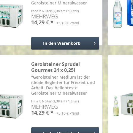
Gerolsteiner Mineralwasser
überzeugt durch Frische mit
Inhalt
6 Liter
(2,38 € * / 1 Liter)
weniger Kohlensäure. Ein Liter
MEHRWEG
Gerolsteiner Medium deckt mit
14,29 € *
+5,10 € Pfand
348 mg bereits mehr als 1/3
des...
In den
Warenkorb
Hinzugefügt
Gerolsteiner Sprudel
Gourmet 24 x 0,25l
"Gerolsteiner Medium ist der
ideale Begleiter für Freizeit und
Arbeit. Das beliebteste
Gerolsteiner Mineralwasser
überzeugt durch Frische mit
Inhalt
6 Liter
(2,38 € * / 1 Liter)
weniger Kohlensäure. Ein Liter
MEHRWEG
Gerolsteiner Medium deckt mit
14,29 € *
+5,10 € Pfand
348 mg bereits mehr als 1/3
des...