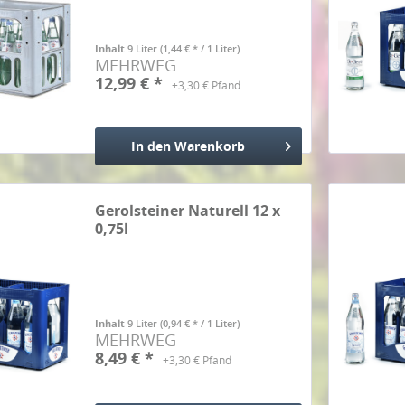
Inhalt
9 Liter
(1,44 € * / 1 Liter)
MEHRWEG
12,99 € *
+3,30 € Pfand
In den
Warenkorb
Hinzugefügt
Gerolsteiner Naturell 12 x
0,75l
Inhalt
9 Liter
(0,94 € * / 1 Liter)
MEHRWEG
8,49 € *
+3,30 € Pfand