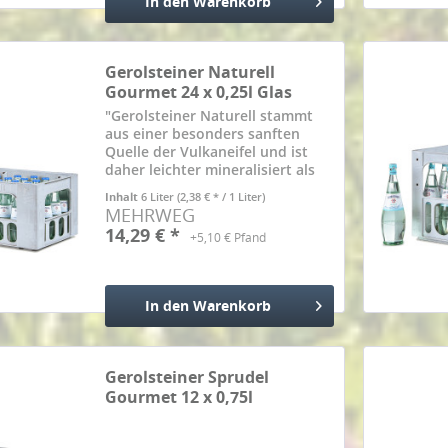
In den
Warenkorb
Hinzugefügt
Gerolsteiner Naturell
Gourmet 24 x 0,25l Glas
"Gerolsteiner Naturell stammt
aus einer besonders sanften
Quelle der Vulkaneifel und ist
daher leichter mineralisiert als
Gerolsteiner Sprudel und
Inhalt
6 Liter
(2,38 € * / 1 Liter)
Gerolsteiner Medium.
MEHRWEG
Gerolsteiner Naturell enthält
14,29 € *
+5,10 € Pfand
von Natur aus 885 mg
Mineralstoffe pro...
In den
Warenkorb
Hinzugefügt
Gerolsteiner Sprudel
Gourmet 12 x 0,75l