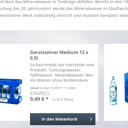
d lässt das Mineralwasser in Tonkrüge abfüllen. Bereits in den 1
Anfang des 20. Jahrhundert wurde das Mineralwasser in Glasflasc
erolsteiner Werk vollständig zerstört und mussten komplett wied
Gerolsteiner Medium 12 x
0,5l
So beschreibt der Hersteller sein
Produkt: "Leitungswasser,
Tafelwasser, Mineralwasser: Wer
ein Wasser ohne Kohlensäure
genießen will, hat viele
Inhalt
6 Liter
(1,58 € * / 1 Liter)
Möglichkeiten. Warum gerade
EINWEG
Gerolsteiner Naturell eine
9,49 € *
+4,50 € Pfand
ausgezeichnete Wahl ist? Weil
kaum...
In den
Warenkorb