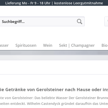
Lieferung
Mo - Fr 9 - 18 Uhr
| kostenlose Leergutmitnahme
sser
Spirituosen
Wein
Sekt | Champagner
Bio
die Getränke von Gerolsteiner nach Hause oder ins
te von Gerolsteiner: Das beliebte Wasser Der Gerolsteiner Brunne
eiten entdeckt. Wilhelm Castendyck gründet daraufhin das Unte