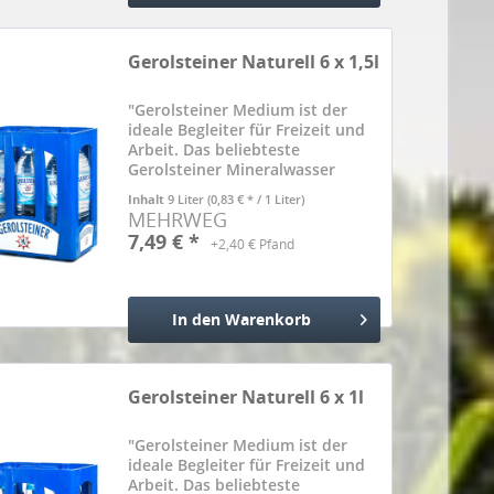
Hinzugefügt
Gerolsteiner Naturell 6 x 1,5l
"Gerolsteiner Medium ist der
ideale Begleiter für Freizeit und
Arbeit. Das beliebteste
Gerolsteiner Mineralwasser
überzeugt durch Frische mit
Inhalt
9 Liter
(0,83 € * / 1 Liter)
weniger Kohlensäure. Ein Liter
MEHRWEG
Gerolsteiner Medium deckt mit
7,49 € *
+2,40 € Pfand
348 mg bereits mehr als 1/3
des...
In den
Warenkorb
Hinzugefügt
Gerolsteiner Naturell 6 x 1l
"Gerolsteiner Medium ist der
ideale Begleiter für Freizeit und
Arbeit. Das beliebteste