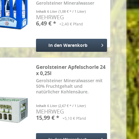
Gerolsteiner Mineralwasser
überzeugt durch Frische mit
Inhalt
6 Liter
(1,08 € * / 1 Liter)
weniger Kohlensäure. Ein Liter
MEHRWEG
Gerolsteiner Medium deckt mit
6,49 € *
+2,40 € Pfand
348 mg bereits mehr als 1/3
des...
In den
Warenkorb
Hinzugefügt
Gerolsteiner Apfelschorle 24
x 0,25l
Gerolsteiner Mineralwasser mit
50% Fruchtgehalt und
natürlicher Kohlensäure.
Inhalt
6 Liter
(2,67 € * / 1 Liter)
MEHRWEG
15,99 € *
+5,10 € Pfand