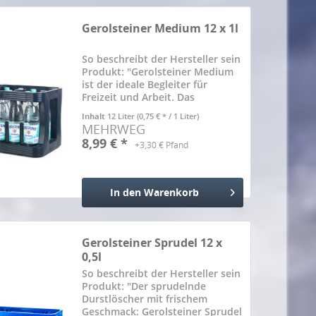
Hinzugefügt
Gerolsteiner Medium 12 x 1l
So beschreibt der Hersteller sein
Produkt: "Gerolsteiner Medium
ist der ideale Begleiter für
Freizeit und Arbeit. Das
beliebteste Gerolsteiner
Inhalt
12 Liter
(0,75 € * / 1 Liter)
Mineralwasser überzeugt durch
MEHRWEG
Frische mit weniger Kohlensäure.
8,99 € *
+3,30 € Pfand
Ein Liter Gerolsteiner Medium...
In den
Warenkorb
Hinzugefügt
Gerolsteiner Sprudel 12 x
0,5l
So beschreibt der Hersteller sein
Produkt: "Der sprudelnde
Durstlöscher mit frischem
Geschmack: Gerolsteiner Sprudel