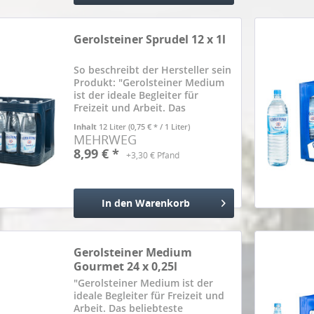
Hinzugefügt
Gerolsteiner Sprudel 12 x 1l
So beschreibt der Hersteller sein
Produkt: "Gerolsteiner Medium
ist der ideale Begleiter für
Freizeit und Arbeit. Das
beliebteste Gerolsteiner
Inhalt
12 Liter
(0,75 € * / 1 Liter)
Mineralwasser überzeugt durch
MEHRWEG
Frische mit weniger Kohlensäure.
8,99 € *
+3,30 € Pfand
Ein Liter Gerolsteiner Medium...
In den
Warenkorb
Hinzugefügt
Gerolsteiner Medium
Gourmet 24 x 0,25l
"Gerolsteiner Medium ist der
ideale Begleiter für Freizeit und
Arbeit. Das beliebteste