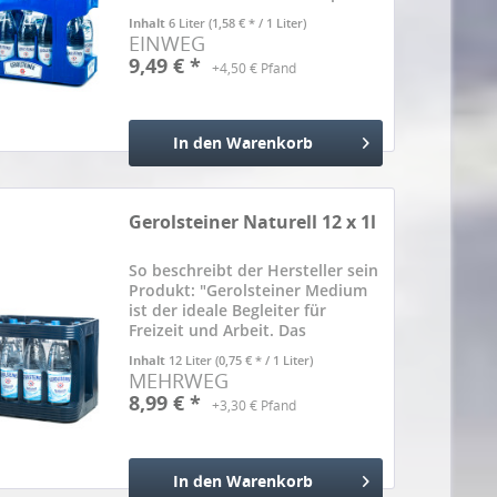
ist eines der meistgetrunkenen
Inhalt
6 Liter
(1,58 € * / 1 Liter)
Mineralwässer Deutschlands.
EINWEG
Das Geheimnis seines Erfolgs
9,49 € *
+4,50 € Pfand
liegt in seinem vulkanischen...
In den
Warenkorb
Hinzugefügt
Gerolsteiner Naturell 12 x 1l
So beschreibt der Hersteller sein
Produkt: "Gerolsteiner Medium
ist der ideale Begleiter für
Freizeit und Arbeit. Das
beliebteste Gerolsteiner
Inhalt
12 Liter
(0,75 € * / 1 Liter)
Mineralwasser überzeugt durch
MEHRWEG
Frische mit weniger Kohlensäure.
8,99 € *
+3,30 € Pfand
Ein Liter Gerolsteiner Medium...
In den
Warenkorb