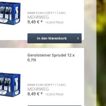
Inhalt
9 Liter
(1,05 € * / 1 Liter)
MEHRWEG
9,49 € *
+3,30 € Pfand
In den
Warenkorb
Hinzugefügt
Gerolsteiner Sprudel 12 x
0,75l
Inhalt
9 Liter
(0,94 € * / 1 Liter)
MEHRWEG
8,49 € *
+3,30 € Pfand