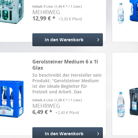
genießen will, hat viele
Inhalt
9 Liter
(1,44 € * / 1 Liter)
Möglichkeiten. Warum gerade
MEHRWEG
Gerolsteiner Naturell eine
12,99 € *
+3,30 € Pfand
ausgezeichnete Wahl ist? Weil
kaum...
In den
Warenkorb
Hinzugefügt
Gerolsteiner Medium 6 x 1l
Glas
So beschreibt der Hersteller sein
Produkt: "Gerolsteiner Medium
ist der ideale Begleiter für
Freizeit und Arbeit. Das
beliebteste Gerolsteiner
Inhalt
6 Liter
(1,08 € * / 1 Liter)
Mineralwasser überzeugt durch
MEHRWEG
Frische mit weniger Kohlensäure.
6,49 € *
+2,40 € Pfand
Ein Liter Gerolsteiner Medium...
In den
Warenkorb