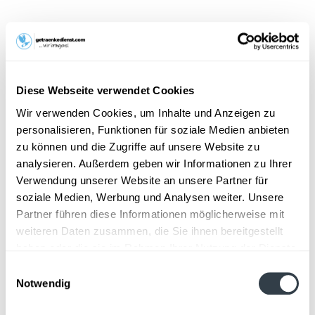
9,49 € *
Inhalt:
6 Liter (1,58 € * / 1 Liter)
inkl. MwSt.
zzgl. Lieferkosten
Vorrätig
Diese Webseite verwendet Cookies
EINWEG
Wir verwenden Cookies, um Inhalte und Anzeigen zu
+4,50 € Pfand
personalisieren, Funktionen für soziale Medien anbieten
zu können und die Zugriffe auf unsere Website zu
In den
Warenkorb
analysieren. Außerdem geben wir Informationen zu Ihrer
Hinzugefügt
Verwendung unserer Website an unsere Partner für
soziale Medien, Werbung und Analysen weiter. Unsere
Artikel-Nr.:
10341
Partner führen diese Informationen möglicherweise mit
weiteren Daten zusammen, die Sie ihnen bereitgestellt
Beschreibung
haben oder die sie im Rahmen Ihrer Nutzung der Dienste
So beschreibt der Hersteller sein Produkt: "Der sprudelnde
gesammelt haben.
Durstlöscher mit frischem...
mehr
Einwilligungsauswahl
Notwendig
Datenschutzbestimmungen
Zutaten und Allergene