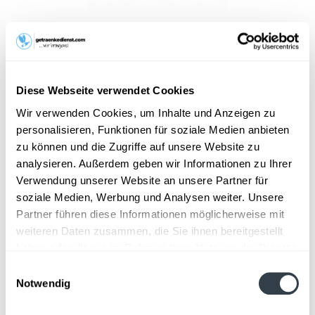
12,99 € *
Inhalt:
12 Liter (1,08 € * / 1 Liter)
inkl. MwSt.
zzgl. Lieferkosten
Vorrätig
Diese Webseite verwendet Cookies
MEHRWEG
Wir verwenden Cookies, um Inhalte und Anzeigen zu
+3,30 € Pfand
personalisieren, Funktionen für soziale Medien anbieten
zu können und die Zugriffe auf unsere Website zu
In den
Warenkorb
analysieren. Außerdem geben wir Informationen zu Ihrer
Hinzugefügt
Verwendung unserer Website an unsere Partner für
soziale Medien, Werbung und Analysen weiter. Unsere
Artikel-Nr.:
39083
Partner führen diese Informationen möglicherweise mit
weiteren Daten zusammen, die Sie ihnen bereitgestellt
Beschreibung
haben oder die sie im Rahmen Ihrer Nutzung der Dienste
mehr
gesammelt haben.
Einwilligungsauswahl
Notwendig
Zutaten und Allergene
Datenschutzbestimmungen
Natürliches Mineralwasser, Apfelsaftkonzentrat,