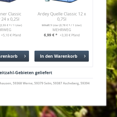
iner Classic
Ardey Quelle Classic 12 x
 24 x 0,25l
0,75l
(2,55 € * / 1 Liter)
Inhalt
9 Liter
(0,78 € * / 1 Liter)
HRWEG
MEHRWEG
6,99 € *
+5,10 € Pfand
+3,30 € Pfand
renkorb
In den
Warenkorb
gefügt
Hinzugefügt
eitzahl-Gebieten geliefert
hausen, 59368 Werne, 59379 Selm, 59387 Ascheberg, 59394