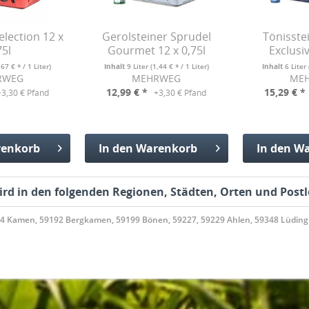
election 12 x
Gerolsteiner Sprudel
Tönisste
75l
Gourmet 12 x 0,75l
Exclusiv
,67 € * / 1 Liter)
Inhalt
9 Liter
(1,44 € * / 1 Liter)
Inhalt
6 Liter
RWEG
MEHRWEG
ME
12,99 € *
15,29 € *
+3,30 € Pfand
+3,30 € Pfand
enkorb
In den
Warenkorb
In den
Wa
fügt
Hinzugefügt
Hinzu
wird in den folgenden Regionen, Städten, Orten und Postl
74 Kamen, 59192 Bergkamen, 59199 Bönen, 59227, 59229 Ahlen, 59348 Lüding