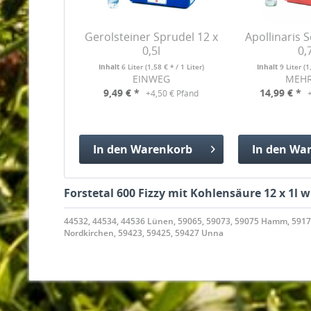
Gerolsteiner Sprudel 12 x
Apollinaris S
0,5l
0,
Inhalt
6 Liter
(1,58 € * / 1 Liter)
Inhalt
9 Liter
(1
EINWEG
MEH
9,49 € *
14,99 € *
+4,50 € Pfand
In den
Warenkorb
In den
War
Hinzugefügt
Hinzuge
Forstetal 600 Fizzy mit Kohlensäure 12 x 1l 
44532, 44534, 44536 Lünen, 59065, 59073, 59075 Hamm, 591
Nordkirchen, 59423, 59425, 59427 Unna