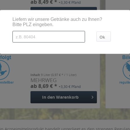
ab 8,49 € *
+3,30 € Pfand
In den
Warenkorb
Caspar-Heinrich Quelle
Naturell 12 x 0,75l
Inhalt
9 Liter
(0,97 € * / 1 Liter)
MEHRWEG
ab 8,69 € *
+3,30 € Pfand
In den
Warenkorb
n Arzneimittelprodukt handelt unterliegt es den strengen Regulat