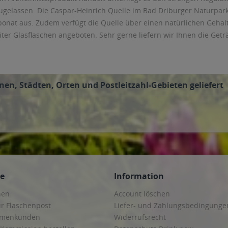
gelassen. Die Caspar-Heinrich Quelle im Bad Driburger Naturpark 
at aus. Zudem verfügt die Quelle über einen natürlichen Gehalt 
Liter Glasflaschen angeboten. Sehr gerne liefern wir Ihnen die Get
nen, Städten, Orten und Postleitzahl-Gebieten geliefert
ce
Information
hen
Account löschen
ur Flaschenpost
Liefer- und Zahlungsbedingunge
irmenkunden
Widerrufsrecht