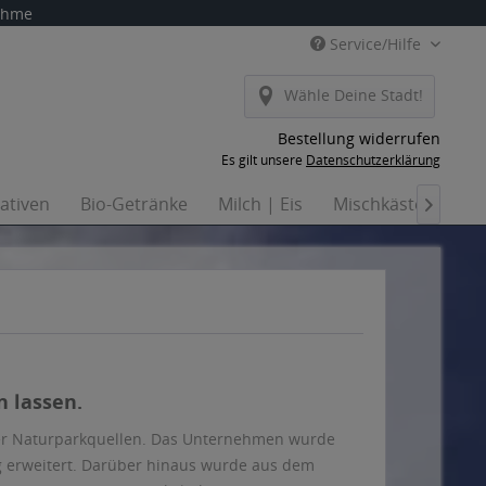
nahme
Service/Hilfe
Wähle Deine Stadt!
Bestellung widerrufen
Es gilt unsere
Datenschutzerklärung
nativen
Bio-Getränke
Milch | Eis
Mischkästen
Ha

n lassen.
ger Naturparkquellen. Das Unternehmen wurde
ig erweitert. Darüber hinaus wurde aus dem