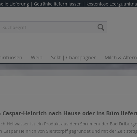
elle Lieferung |
Getränke liefern lassen
| kostenlose Leergutmit
pirituosen
Wein
Sekt | Champagner
Milch & Alter
 Caspar-Heinrich nach Hause oder ins Büro liefer
ich Heilwasser ist ein Produkt aus dem Sortiment der Bad Dribur
h Caspar Heinrich von Sierstorpff gegründet und mit der Zeit stet