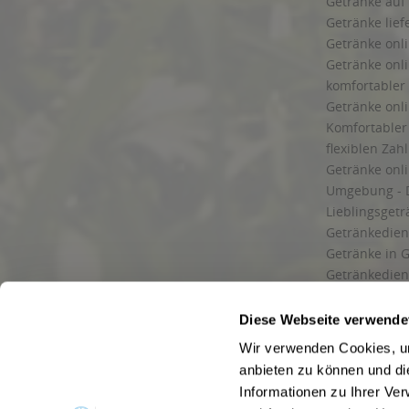
Getränke auf
Getränke lief
Getränke onli
Getränke onli
komfortabler 
Getränke onli
Komfortabler 
flexiblen Zah
Getränke onl
Umgebung - 
Lieblingsget
Getränkediens
Getränke in G
Getränkedien
zuverlässige
und Umgebu
Diese Webseite verwende
Getränkeliefe
Wir verwenden Cookies, um
Liefergebiet
anbieten zu können und di
Lieferservice
Informationen zu Ihrer Ve
Wir liefern G