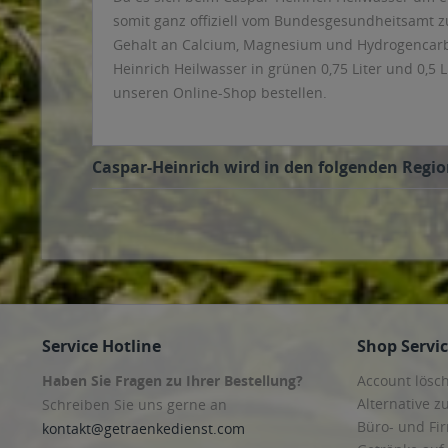
somit ganz offiziell vom Bundesgesundheitsamt zu
Gehalt an Calcium, Magnesium und Hydrogencarbon
Heinrich Heilwasser in grünen 0,75 Liter und 0,5 
unseren Online-Shop bestellen.
Caspar-Heinrich wird in den folgenden Regio
Service Hotline
Shop Servi
Haben Sie Fragen zu Ihrer Bestellung?
Account lösc
Alternative z
Schreiben Sie uns gerne an
Büro- und F
kontakt@getraenkedienst.com