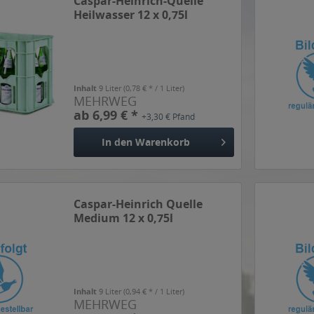
Caspar-Heinrich-Quelle
Heilwasser 12 x 0,75l
Inhalt
9 Liter
(0,78 € * / 1 Liter)
MEHRWEG
ab 6,99 € *
+3,30 € Pfand
In den
Warenkorb
Caspar-Heinrich Quelle
Medium 12 x 0,75l
Inhalt
9 Liter
(0,94 € * / 1 Liter)
MEHRWEG