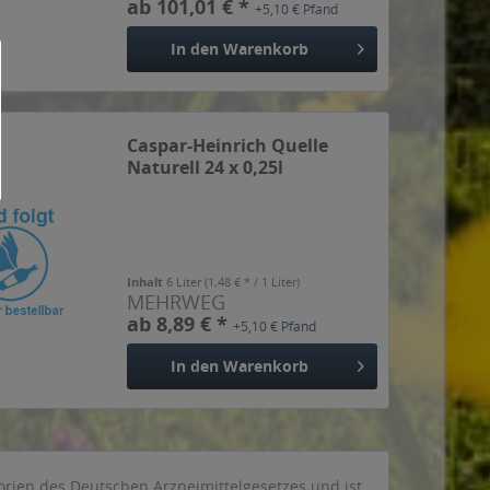
ab 101,01 € *
+5,10 € Pfand
In den
Warenkorb
Caspar-Heinrich Quelle
Naturell 24 x 0,25l
Inhalt
6 Liter
(1,48 € * / 1 Liter)
MEHRWEG
ab 8,89 € *
+5,10 € Pfand
In den
Warenkorb
orien des Deutschen Arzneimittelgesetzes und ist