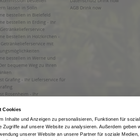
 Kommission bestellen
Datenschutz Drink now
ern lassen in Solln
AGB Drink now
ne bestellen in Bielefeld
ne bestellen in Erding - Ihr
Getränkelieferservice
ne bestellen in Holzkirchen -
Getränkelieferservice mit
lungsmöglichkeiten
ine bestellen in Werne und
Der bequeme Weg zu Ihren
ränken
t Grafing - Ihr Lieferservice für
rafing
st Rosenheim - Ihr
r Getränkeservice in Rosenheim
ng
t Cookies
rung in Starnberg
 Inhalte und Anzeigen zu personalisieren, Funktionen für sozia
e Zugriffe auf unsere Website zu analysieren. Außerdem geben w
 für Getränke
rwendung unserer Website an unsere Partner für soziale Medien
etränke