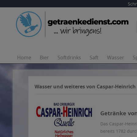
Schn
Home
Bier
Softdrinks
Saft
Wasser
S
Wasser und weiteres von Caspar-Heinrich
Getränke von
Das Caspar-Heinr
bereits 1782 durc