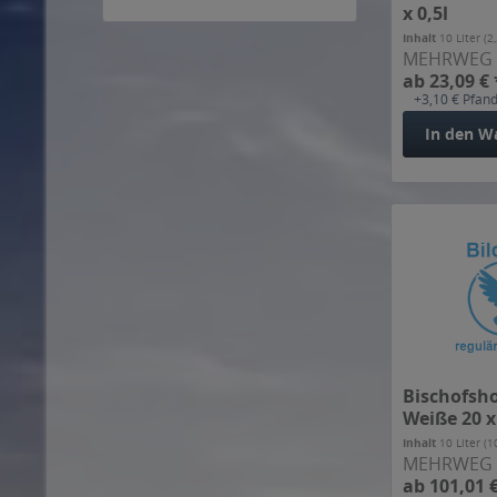
x 0,5l
Innstadt
Inhalt
10 Liter
(2
Jacob
MEHRWEG
ab 23,09 € 
Jever
+3,10 € Pfan
Kaltenberg
In den
W
Kuchlbauer
Lammsbräu
Landskron
Lederer
Leibinger
Löschzwerg
Meckatzer Löwenbräu
Moritz
Müllerbräu
Bischofsho
Neunspringer
Weiße 20 x
Neuzeller
Inhalt
10 Liter
(1
Nordbrand
MEHRWEG
ab 101,01 €
Oettinger