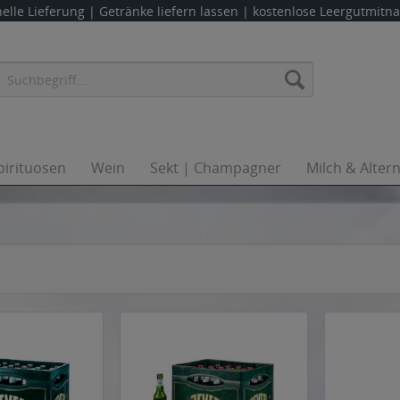
elle Lieferung |
Getränke liefern lassen
| kostenlose Leergutmit
pirituosen
Wein
Sekt | Champagner
Milch & Alter