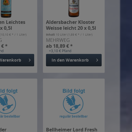
en Leichtes
Aldersbacher Kloster
x 0,5l
Weisse leicht 20 x 0,5l
(10,10 € * / 1 Liter)
Inhalt
10 Liter
(1,89 € * / 1 Liter)
G
MEHRWEG
 € *
ab 18,89 € *
and
+3,10 € Pfand
Warenkorb
In den
Warenkorb
der
Bellheimer Lord Fresh