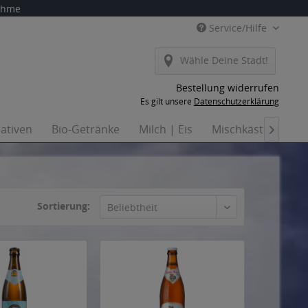
nahme
Service/Hilfe
Wähle Deine Stadt!
Bestellung widerrufen
Es gilt unsere
Datenschutzerklärung
nativen
Bio-Getränke
Milch | Eis
Mischkästen
Ha

Sortierung: