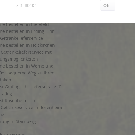
irmenkunden
Widerrufsrecht
 Kommission bestellen
Datenschutz Drink now
ern lassen in Solln
AGB Drink now
ne bestellen in Bielefeld
ne bestellen in Erding - Ihr
Getränkelieferservice
ne bestellen in Holzkirchen -
Getränkelieferservice mit
lungsmöglichkeiten
ine bestellen in Werne und
Der bequeme Weg zu Ihren
ränken
t Grafing - Ihr Lieferservice für
rafing
st Rosenheim - Ihr
r Getränkeservice in Rosenheim
ng
rung in Starnberg