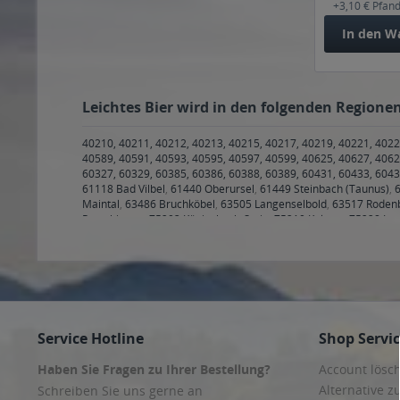
+3,10 € Pfan
Pyraser
In den
W
Riedenburger
Schmucker
Spalter
Leichtes Bier wird in den folgenden Regionen
Stades
Tucher
40210, 40211, 40212, 40213, 40215, 40217, 40219, 40221, 4022
Waldhaus
40589, 40591, 40593, 40595, 40597, 40599, 40625, 40627, 4062
60327, 60329, 60385, 60386, 60388, 60389, 60431, 60433, 6043
Warsteiner
61118 Bad Vilbel
,
61440 Oberursel
,
61449 Steinbach (Taunus)
,
Wittmann
Maintal
,
63486 Bruchköbel
,
63505 Langenselbold
,
63517 Roden
Remchingen
,
75203 Königsbach-Stein
,
75210 Keltern
,
75228 Isp
Wolferstetter
Maisach
,
82223 Eichenau
,
82229 Seefeld
,
82237 Wörthsee
,
8223
Grafrath
,
82287 Jesenwang
,
82288 Kottgeisering
,
82290 Landsb
85254 Sulzemoos
,
86150, 86152, 86153, 86154, 86156, 86157, 
86391 Stadtbergen
,
86399 Bobingen
,
86415 Mering
,
86420 Died
86511 Schmiechen
,
86551 Aichach
,
86559 Adelzhausen
,
86573 
Lech
,
86911 Dießen am Ammersee
,
86916 Kaufering
,
86919 Ut
Schwifting
,
86949 Windach
Service Hotline
Shop Servi
Haben Sie Fragen zu Ihrer Bestellung?
Account lösc
Alternative z
Schreiben Sie uns gerne an