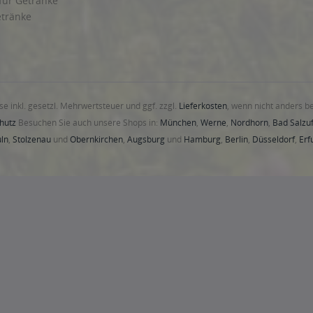
 für Getränke
etränke
ise inkl. gesetzl. Mehrwertsteuer und ggf. zzgl.
Lieferkosten
, wenn nicht anders b
hutz
Besuchen Sie auch unsere Shops in:
München
,
Werne
,
Nordhorn
,
Bad Salzuf
ln
,
Stolzenau
und
Obernkirchen
,
Augsburg
und
Hamburg
,
Berlin
,
Düsseldorf
,
Erf