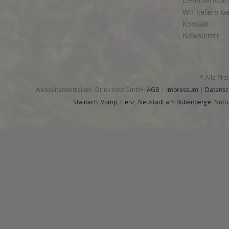
Lieferservice
Wir liefern G
Kontakt
Newsletter
* Alle Pre
Webseitenbetreiber: Drink now GmbH:
AGB
|
Impressum
|
Datensc
Stainach
,
Vomp
,
Lienz
,
Neustadt am Rübenberge
,
Nottu