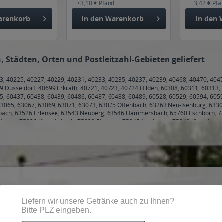
d
+3,10 € Pfand
+3,42 € Pf
arenkorb
In den
Warenkorb
In den
, Städten, Orten und Postleitzahl-Gebieten geliefert
3, 40225, 40227, 40229, 40231, 40233, 40235, 40237, 40239, 40468, 40470, 404
9 Düsseldorf
,
40699 Erkrath
,
40721, 40723, 40724 Hilden
,
60308, 60311, 60313, 
5, 60437, 60438, 60439, 60486, 60487, 60488, 60489, 60528, 60529, 60594, 605
63065, 63067, 63069, 63071, 63073, 63075 Offenbach
,
63263 Neu-Isenburg
,
6330
bach
,
63526 Erlensee
,
63543 Neuberg
,
63546 Hammersbach
,
65760 Eschborn
,
7
ringen
,
75236 Kämpfelbach
,
75239 Eisingen
,
75245 Neulingen
,
75249 Kieselbron
9 Alling
,
82256 Fürstenfeldbruck
,
82266 Inning am Ammersee
,
82269 Geltendor
eried
,
82291 Mammendorf
,
82296 Schöngeising
,
82299 Türkenfeld
,
82347 Bernr
86159, 86161, 86163, 86165, 86167, 86169, 86179, 86199 Augsburg
,
86316 Fried
orf
,
86438 Kissing
,
86444 Affing
,
86453 Dasing
,
86456 Gablingen
,
86482 Aystett
Obergriesbach
,
86830 Schwabmünchen
,
86836 Graben, Klosterlechfeld, Oberme
ting am Ammersee
,
86922 Eresing
,
86923 Finning
,
86926 Greifenberg
,
86929 Pen
ce
Information
hen
Account löschen
ur Flaschenpost
Liefer- und Zahlungsbedingunge