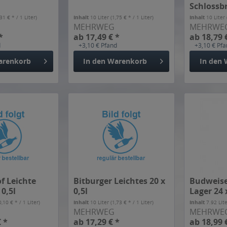
Schlossbr
0,5l
,31 € * / 1 Liter)
Inhalt
10 Liter
(1,75 € * / 1 Liter)
Inhalt
10 Liter
MEHRWEG
MEHRWE
*
ab 17,49 € *
ab 18,79 
d
+3,10 € Pfand
+3,10 € Pf
arenkorb
In den
Warenkorb
In den
f Leichte
Bitburger Leichtes 20 x
Budweise
 0,5l
0,5l
Lager 24 
0,10 € * / 1 Liter)
Inhalt
10 Liter
(1,73 € * / 1 Liter)
Inhalt
7.92 Lit
MEHRWEG
MEHRWE
 *
ab 17,29 € *
ab 18,99 