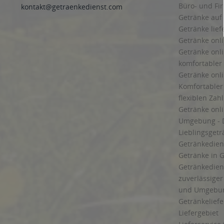
Büro- und F
kontakt@getraenkedienst.com
Getränke auf
Getränke lief
Getränke onli
Getränke onli
komfortabler 
Getränke onli
Komfortabler 
flexiblen Zah
Getränke onl
Umgebung - 
Lieblingsget
Getränkediens
Getränke in G
Getränkedien
zuverlässige
und Umgebu
Getränkeliefe
Liefergebiet