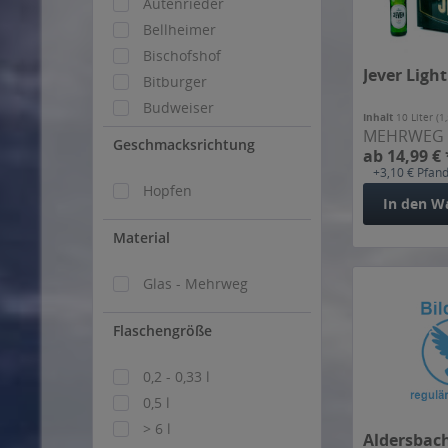
Autenrieder
Bellheimer
Bischofshof
Jever Light
Bitburger
Budweiser
Inhalt
10 Liter
(1
Diebels
MEHRWEG
Geschmacksrichtung
ab 14,99 € 
Distelhäuser
+3,10 € Pfan
Eichbaum
Hopfen
In den
W
Farny
Material
Flötzinger
Glossner
Glas - Mehrweg
Gold Ochsen
Graf Arco
Flaschengröße
Hacklberg
Hasseröder
0,2 - 0,33 l
Heubacher
0,5 l
Hirsch
> 6 l
Aldersbach
Härle