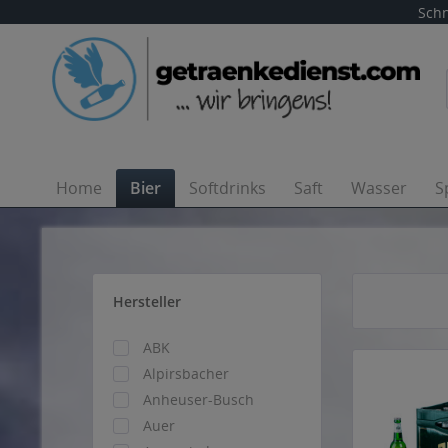
Schn
Home
Bier
Softdrinks
Saft
Wasser
S
Hersteller
ABK
Alpirsbacher
Anheuser-Busch
Auer