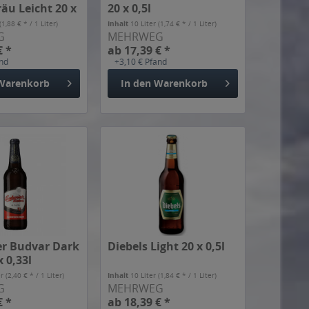
äu Leicht 20 x
20 x 0,5l
(1,88 € * / 1 Liter)
Inhalt
10 Liter
(1,74 € * / 1 Liter)
G
MEHRWEG
€ *
ab 17,39 € *
and
+3,10 € Pfand
Warenkorb
In den
Warenkorb
r Budvar Dark
Diebels Light 20 x 0,5l
x 0,33l
er
(2,40 € * / 1 Liter)
Inhalt
10 Liter
(1,84 € * / 1 Liter)
G
MEHRWEG
€ *
ab 18,39 € *