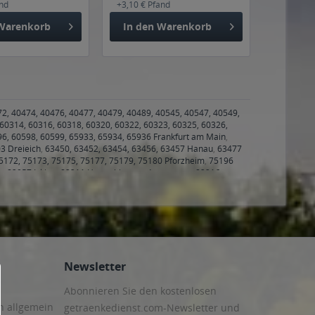
and
+3,10 € Pfand
Warenkorb
In den
Warenkorb
72, 40474, 40476, 40477, 40479, 40489, 40545, 40547, 40549,
60314, 60316, 60318, 60320, 60322, 60323, 60325, 60326,
96, 60598, 60599, 65933, 65934, 65936 Frankfurt am Main
,
3 Dreieich
,
63450, 63452, 63454, 63456, 63457 Hanau
,
63477
5172, 75173, 75175, 75177, 75179, 75180 Pforzheim
,
75196
n
,
82057 Icking
,
82211 Herrsching am Ammersee
,
82216
f
,
82275 Emmering
,
82279 Eching am Ammersee
,
82284
ied
,
82541 Münsing
,
85247 Schwabhausen
,
85253 Erdweg
,
berg
,
86343 Königsbrunn
,
86356 Neusäß
,
86368 Gersthofen
,
en
,
86504 Merching
,
86507 Kleinaitingen, Oberottmarshausen
,
itingen, Untermeitingen
,
86857 Hurlach
,
86899 Landsberg am
zing
,
86937 Scheuring
,
86938 Schondorf am Ammersee
,
86940
Newsletter
Abonnieren Sie den kostenlosen
n allgemein
getraenkedienst.com-Newsletter und