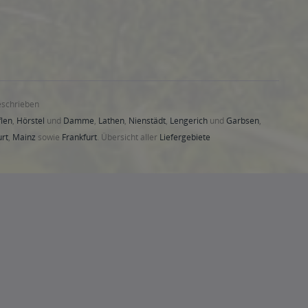
eschrieben
len
,
Hörstel
und
Damme
,
Lathen
,
Nienstädt
,
Lengerich
und
Garbsen
,
urt
,
Mainz
sowie
Frankfurt
. Übersicht aller
Liefergebiete