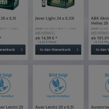
 20 x 0,5l
Jever Light 24 x 0,33l
ABK Akti
Helles 20 
,50 € * / 1 Liter)
Inhalt
7.92 Liter
(1,89 € * / 1 Liter)
Inhalt
10 Liter
MEHRWEG
MEHRWE
*
ab 14,99 € *
ab 101,01
d
+3,42 € Pfand
+3,10 € Pf
arenkorb
In den
Warenkorb
In den
er Leicht 20
Auer Leicht 20 x 0,5l
Autenrie