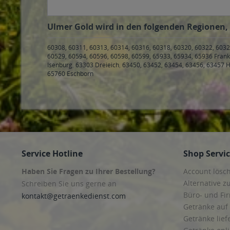
Ulmer Gold wird in den folgenden Regionen, 
60308, 60311, 60313, 60314, 60316, 60318, 60320, 60322, 6032
60529, 60594, 60596, 60598, 60599, 65933, 65934, 65936 Fran
Isenburg
,
63303 Dreieich
,
63450, 63452, 63454, 63456, 63457 
65760 Eschborn
Service Hotline
Shop Servi
Haben Sie Fragen zu Ihrer Bestellung?
Account lösc
Alternative z
Schreiben Sie uns gerne an
Büro- und F
kontakt@getraenkedienst.com
Getränke auf
Getränke lief