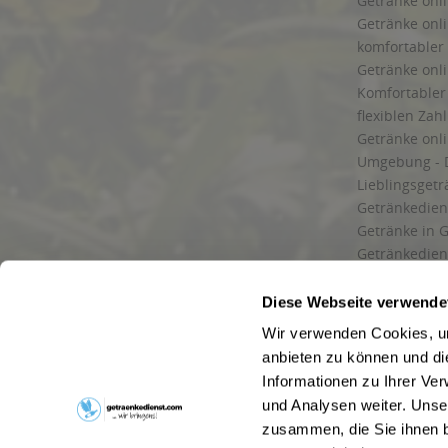
Getränke onli
Getränke onli
komfortabler 
Getränke onli
Komfortabler 
flexiblen Zah
Getränke onl
Umgebung - 
Lieblingsget
Getränkediens
Getränke in G
Getränkedien
zuverlässige
und Umgebu
Diese Webseite verwende
Getränkeliefe
Wir verwenden Cookies, um
Liefergebiet
anbieten zu können und di
Lieferservice
Informationen zu Ihrer Ve
Wir liefern G
und Analysen weiter. Unse
Kontakt
zusammen, die Sie ihnen b
Newsletter