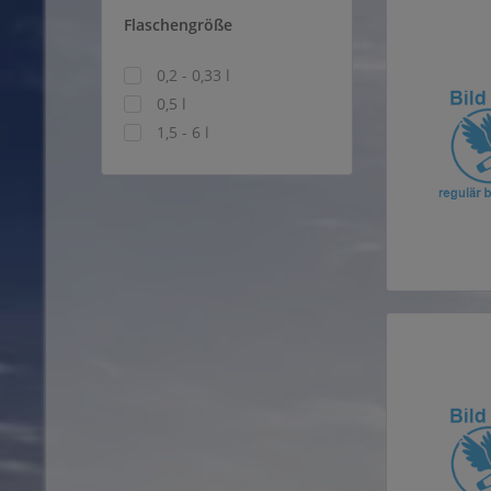
Flaschengröße
0,2 - 0,33 l
0,5 l
1,5 - 6 l