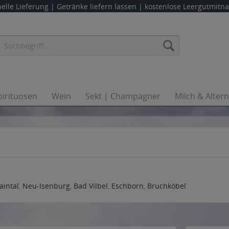
elle Lieferung |
Getränke liefern lassen
| kostenlose Leergutmit
pirituosen
Wein
Sekt | Champagner
Milch & Alter
aintal
,
Neu-Isenburg
,
Bad Vilbel
,
Eschborn
,
Bruchköbel