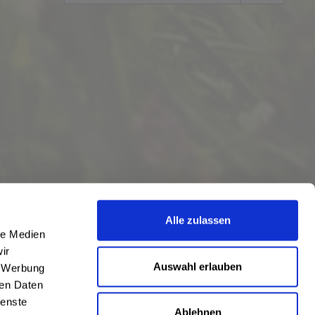
Alle zulassen
le Medien
ir
Auswahl erlauben
, Werbung
ren Daten
ienste
Ablehnen