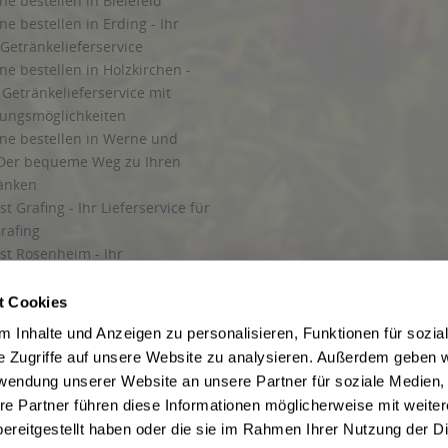
ne bestellen in Bielefeld
ne bestellen in Erding - Ihr
Getränkelieferservice
ne bestellen in Holzkirchen -
Getränkelieferservice mit
lungsmöglichkeiten
ine bestellen in Werne und
Der bequeme Weg zu Ihren
ränken
t Grafing - Ihr Lieferservice für
rafing
st Rosenheim - Ihr
r Getränkeservice in Rosenheim
ng
t Cookies
rung in Starnberg
 Inhalte und Anzeigen zu personalisieren, Funktionen für sozia
e Zugriffe auf unsere Website zu analysieren. Außerdem geben w
 für Getränke
rwendung unserer Website an unsere Partner für soziale Medien
etränke
re Partner führen diese Informationen möglicherweise mit weite
ereitgestellt haben oder die sie im Rahmen Ihrer Nutzung der D