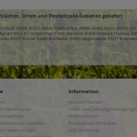
Städten, Orten und Postleitzahl-Gebieten geliefert
3, 60325, 60326, 60327, 60329, 60385, 60386, 60388, 60389, 60431, 60433, 604
kfurt am Main
,
61118 Bad Vilbel
,
61440 Oberursel
,
61449 Steinbach (Taunus)
,
630
Hanau
,
63477 Maintal
,
63486 Bruchköbel
,
63505 Langenselbold
,
63517 Rodenbac
ce
Information
hen
Account löschen
ur Flaschenpost
Liefer- und Zahlungsbedingunge
irmenkunden
Widerrufsrecht
 Kommission bestellen
Datenschutz Drink now
ern lassen in Solln
AGB Drink now