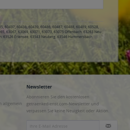
35, 60437, 60438, 60439, 60486, 60487, 60488, 60489, 60528,
65, 63067, 63069, 63071, 63073, 63075 Offenbach
,
63263 Neu-
h
,
63526 Erlensee
,
63543 Neuberg
,
63546 Hammersbach
,
Newsletter
Abonnieren Sie den kostenlosen
n allgemein
getraenkedienst.com-Newsletter und
verpassen Sie keine Neuigkeit oder Aktion.