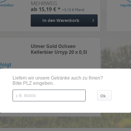
MEHRWEG
ab 15,19 € *
+3,10 € Pfand
In den
Warenkorb
Ulmer Gold Ochsen
Kellerbier Urtyp 20 x 0,5l
Inhalt
10 Liter
(2,01 € * / 1 Liter)
MEHRWEG
ab 20,09 € *
+3,10 € Pfand
In den
Warenkorb