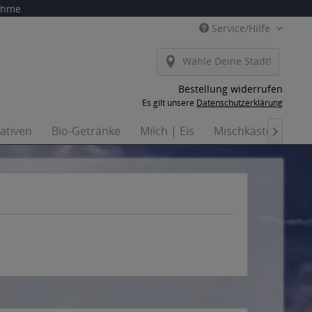
nahme
Service/Hilfe
Wähle Deine Stadt!
Bestellung widerrufen
Es gilt unsere
Datenschutzerklärung
nativen
Bio-Getränke
Milch | Eis
Mischkästen
Ha
