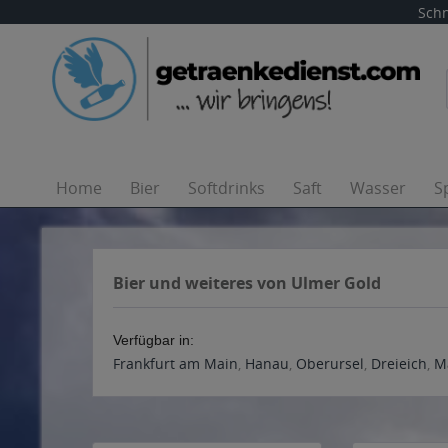
Schn
Home
Bier
Softdrinks
Saft
Wasser
S
Bier und weiteres von Ulmer Gold
Verfügbar in:
Frankfurt am Main
,
Hanau
,
Oberursel
,
Dreieich
,
M