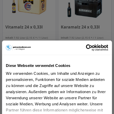
Vitamalz 24 x 0,33l
Karamalz 24 x 0,33l
Inhalt
7.92 Liter
(2,15 € * / 1 Liter)
Inhalt
7.92 Liter
(2,15 € * / 1 Liter)
MEHRWEG
MEHRWEG
16,99 € *
16,99 € *
+3,42 € Pfand
+3,42 € Pfand
In den
In den
Diese Webseite verwendet Cookies
Wir verwenden Cookies, um Inhalte und Anzeigen zu
Hinzugefügt
Hinzugefügt
personalisieren, Funktionen für soziale Medien anbieten
zu können und die Zugriffe auf unsere Website zu
analysieren. Außerdem geben wir Informationen zu Ihrer
Verwendung unserer Website an unsere Partner für
soziale Medien, Werbung und Analysen weiter. Unsere
Partner führen diese Informationen möglicherweise mit