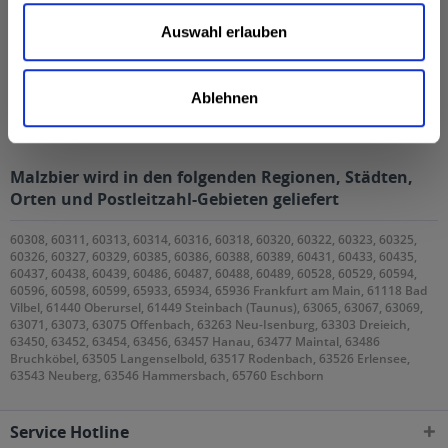
MEHRWEG
16,99 € *
+3,10 € Pfand
Auswahl erlauben
In den
Ablehnen
Hinzugefügt
Malzbier wird in den folgenden Regionen, Städten,
Orten und Postleitzahl-Gebieten geliefert
60308, 60311, 60313, 60314, 60316, 60318, 60320, 60322, 60323, 60325,
60326, 60327, 60329, 60385, 60386, 60388, 60389, 60431, 60433, 60435,
60437, 60438, 60439, 60486, 60487, 60488, 60489, 60528, 60529, 60594,
60596, 60598, 60599, 65933, 65934, 65936 Frankfurt am Main, 61118 Bad
Vilbel, 61440 Oberursel, 61449 Steinbach (Taunus), 63065, 63067, 63069,
63071, 63073, 63075 Offenbach, 63263 Neu-Isenburg, 63303 Dreieich,
63450, 63452, 63454, 63456, 63457 Hanau, 63477 Maintal, 63486
Bruchköbel, 63505 Langenselbold, 63517 Rodenbach, 63526 Erlensee,
63543 Neuberg, 63546 Hammersbach, 65760 Eschborn
Service Hotline