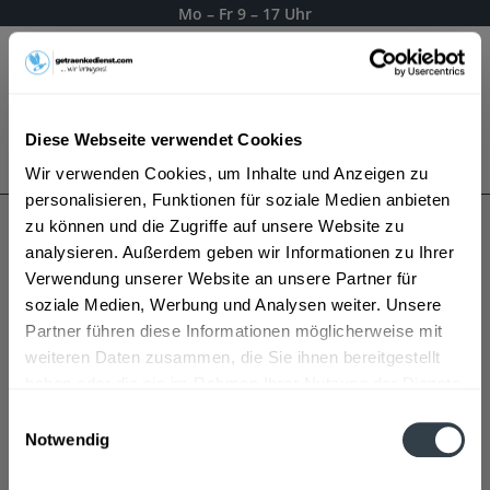
Mo – Fr 9 – 17 Uhr
Menü
Diese Webseite verwendet Cookies
Bestellung widerrufen
Es gilt unsere
Datenschutzerklärung
Wir verwenden Cookies, um Inhalte und Anzeigen zu
personalisieren, Funktionen für soziale Medien anbieten
zu können und die Zugriffe auf unsere Website zu
Passwort vergessen?
analysieren. Außerdem geben wir Informationen zu Ihrer
Verwendung unserer Website an unsere Partner für
soziale Medien, Werbung und Analysen weiter. Unsere
Partner führen diese Informationen möglicherweise mit
weiteren Daten zusammen, die Sie ihnen bereitgestellt
Bitte geben Sie hier Ihre E-Mail-Adresse, mit der Sie sich
haben oder die sie im Rahmen Ihrer Nutzung der Dienste
angemeldet haben, ein und wir werden Ihnen sofort
gesammelt haben.
Einwilligungsauswahl
automatisch eine E-Mail zum Zurücksetzen Ihres
Notwendig
Passworts senden.
Datenschutzbestimmungen