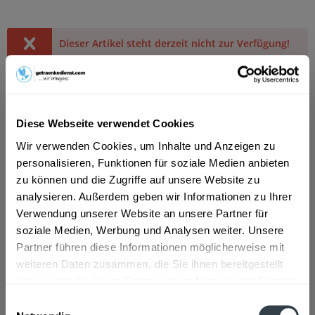
Dieser Artikel steht derzeit nicht zur Verfügung!
18,99 € *
Inhalt:
10 Liter (1,90 € * / 1 Liter)
inkl. MwSt.
zzgl. Lieferkosten
Derzeit nicht verfügbar.
Diese Webseite verwendet Cookies
MEHRWEG
Wir verwenden Cookies, um Inhalte und Anzeigen zu
+3,10 € Pfand
personalisieren, Funktionen für soziale Medien anbieten
zu können und die Zugriffe auf unsere Website zu
analysieren. Außerdem geben wir Informationen zu Ihrer
Artikel-Nr.:
10412
Verwendung unserer Website an unsere Partner für
soziale Medien, Werbung und Analysen weiter. Unsere
Beschreibung
Partner führen diese Informationen möglicherweise mit
So beschreibt der Hersteller sein Produkt: "Prinz Luitpold
weiteren Daten zusammen, die Sie ihnen bereitgestellt
von Bayern hat die dunkle Biersorte...
mehr
haben oder die sie im Rahmen Ihrer Nutzung der Dienste
gesammelt haben.
Einwilligungsauswahl
Zutaten und Allergene