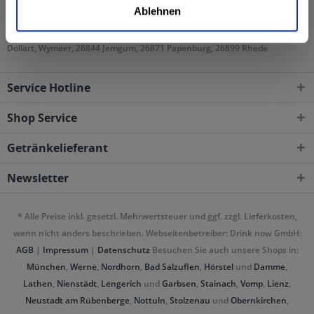
Gebieten geliefert
Ablehnen
26789 Leer (Ostfriesland), 26826 Weener, 26831 Boen, Bunde, Bunderhee,
Dollart, Wymeer, 26844 Jemgum, 26871 Papenburg, 26899 Rhede
Service Hotline
Shop Service
Getränkelieferant
Newsletter
* Alle Preise inkl. gesetzl. Mehrwertsteuer und ggf. zzgl. Lieferkosten,
wenn nicht anders beschrieben. Webseitenbetreiber: Drink now GmbH:
AGB
|
Impressum
|
Datenschutz
Besuchen Sie auch unsere Shops in:
München
,
Werne
,
Nordhorn
,
Bad Salzuflen
,
Hörstel
und
Damme
,
Lathen
,
Nienstädt
,
Lengerich
und
Garbsen
,
Stainach
,
Vomp
,
Lienz
,
Neustadt am Rübenberge
,
Nottuln
,
Stolzenau
und
Obernkirchen
,