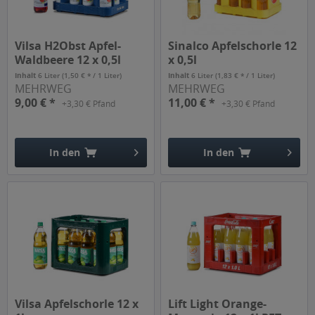
Vilsa H2Obst Apfel-
Sinalco Apfelschorle 12
Waldbeere 12 x 0,5l
x 0,5l
Inhalt
6 Liter
(1,50 € * / 1 Liter)
Inhalt
6 Liter
(1,83 € * / 1 Liter)
MEHRWEG
MEHRWEG
9,00 € *
11,00 € *
+3,30 € Pfand
+3,30 € Pfand
In den
In den
Hinzugefügt
Hinzugefügt
Vilsa Apfelschorle 12 x
Lift Light Orange-