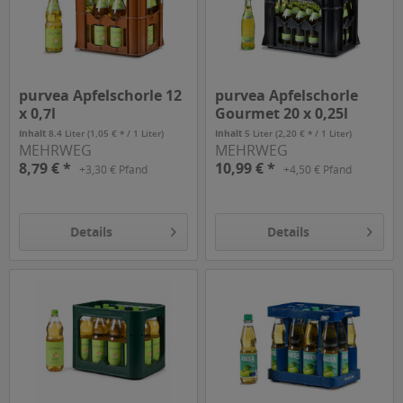
purvea Apfelschorle 12
purvea Apfelschorle
x 0,7l
Gourmet 20 x 0,25l
Inhalt
8.4 Liter
(1,05 € * / 1 Liter)
Inhalt
5 Liter
(2,20 € * / 1 Liter)
MEHRWEG
MEHRWEG
8,79 € *
10,99 € *
+3,30 € Pfand
+4,50 € Pfand
Details
Details