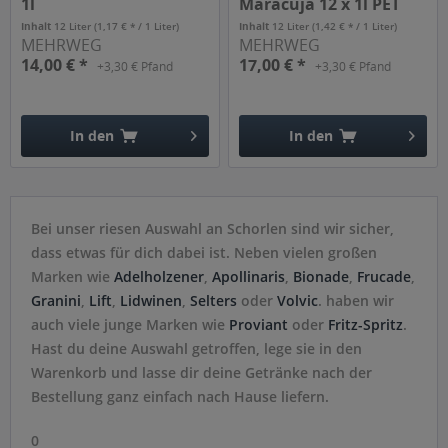
1l
Maracuja 12 x 1l PET
Inhalt
12 Liter
(1,17 € * / 1 Liter)
Inhalt
12 Liter
(1,42 € * / 1 Liter)
MEHRWEG
MEHRWEG
14,00 € *
17,00 € *
+3,30 € Pfand
+3,30 € Pfand
In den
In den
Hinzugefügt
Hinzugefügt
Bei unser riesen Auswahl an Schorlen sind wir sicher,
dass etwas für dich dabei ist. Neben vielen großen
Marken wie
Adelholzener
,
Apollinaris
,
Bionade
,
Frucade
,
Granini
,
Lift
,
Lidwinen
,
Selters
oder
Volvic
. haben wir
auch viele junge Marken wie
Proviant
oder
Fritz-Spritz
.
Hast du deine Auswahl getroffen, lege sie in den
Warenkorb und lasse dir deine Getränke nach der
Bestellung ganz einfach nach Hause liefern.
0