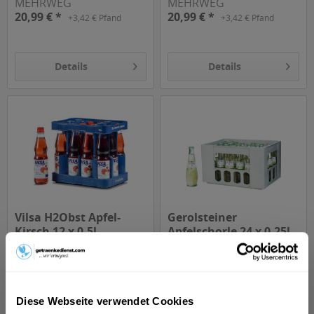
MEHRWEG
MEHRWEG
20,99 € *
20,99 € *
+3,42 € Pfand
+3,42 € Pfand
Details
Details
Vilsa H2Obst Apfel-
Gerolsteiner
Kirsch 12 x 0,5l
Apfelschorle 24 x 0,25l
Inhalt
6 Liter
(1,50 € * / 1 Liter)
Inhalt
6 Liter
(2,67 € * / 1 Liter)
MEHRWEG
MEHRWEG
9,00 € *
16,00 € *
+3,30 € Pfand
+5,10 € Pfand
Diese Webseite verwendet Cookies