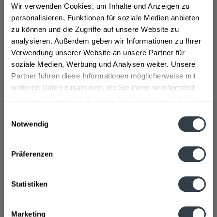
In den
In den
Wir verwenden Cookies, um Inhalte und Anzeigen zu
personalisieren, Funktionen für soziale Medien anbieten
Hinzugefügt
Hinzugefügt
zu können und die Zugriffe auf unsere Website zu
analysieren. Außerdem geben wir Informationen zu Ihrer
Verwendung unserer Website an unsere Partner für
soziale Medien, Werbung und Analysen weiter. Unsere
Partner führen diese Informationen möglicherweise mit
weiteren Daten zusammen, die Sie ihnen bereitgestellt
haben oder die sie im Rahmen Ihrer Nutzung der Dienste
Lütts Landlust Rote
Vilsa Apfelschorle 12 x
gesammelt haben.
Einwilligungsauswahl
Früchte
0,7l
Notwendig
Direktsaftschorle...
Inhalt
7.92 Liter
(2,65 € * / 1 Liter)
Inhalt
8.4 Liter
(1,31 € * / 1 Liter)
Datenschutzbestimmungen
MEHRWEG
MEHRWEG
20,99 € *
11,00 € *
+3,42 € Pfand
+3,30 € Pfand
Präferenzen
Details
In den
Statistiken
Hinzugefügt
Marketing