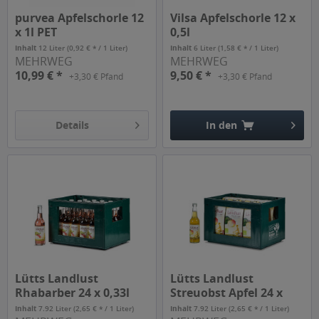
purvea Apfelschorle 12
Vilsa Apfelschorle 12 x
x 1l PET
0,5l
Inhalt
12 Liter
(0,92 € * / 1 Liter)
Inhalt
6 Liter
(1,58 € * / 1 Liter)
MEHRWEG
MEHRWEG
10,99 € *
9,50 € *
+3,30 € Pfand
+3,30 € Pfand
Details
In den
Hinzugefügt
Lütts Landlust
Lütts Landlust
Rhabarber 24 x 0,33l
Streuobst Apfel 24 x
0,33l
Inhalt
7.92 Liter
(2,65 € * / 1 Liter)
Inhalt
7.92 Liter
(2,65 € * / 1 Liter)