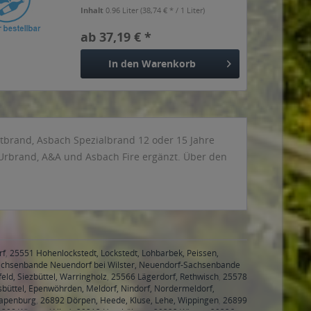
Inhalt
0.96 Liter
(38,74 € * / 1 Liter)
ab 37,19 € *
In den
Warenkorb
atbrand, Asbach Spezialbrand 12 oder 15 Jahre
h Urbrand, A&A und Asbach Fire ergänzt. Über den
rf
,
25551 Hohenlockstedt, Lockstedt, Lohbarbek, Peissen,
achsenbande Neuendorf bei Wilster, Neuendorf-Sachsenbande
eld, Siezbüttel, Warringholz
,
25566 Lägerdorf, Rethwisch
,
25578
sbüttel, Epenwöhrden, Meldorf, Nindorf, Nordermeldorf,
apenburg
,
26892 Dörpen, Heede, Kluse, Lehe, Wippingen
,
26899