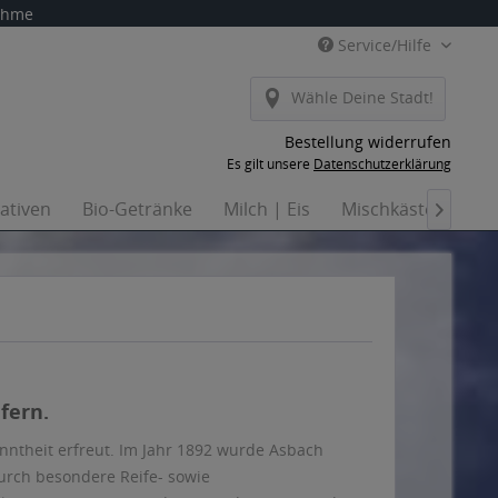
nahme
Service/Hilfe
Wähle Deine Stadt!
Bestellung widerrufen
Es gilt unsere
Datenschutzerklärung
nativen
Bio-Getränke
Milch | Eis
Mischkästen
Ha

fern.
anntheit erfreut. Im Jahr 1892 wurde Asbach
urch besondere Reife- sowie