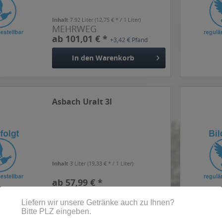
Inhalt
7.92 Liter
(12,75 € * / 1 Liter)
MEHRWEG
ab 101,01 € *
+3,42 € Pfand
In den
Warenkorb
Asbach Uralt 3l
Inhalt
3 Liter
(19,33 € * / 1 Liter)
ab 57,99 € *
In den
Warenkorb