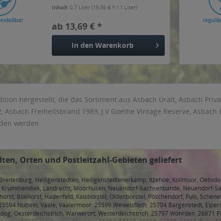
Inhalt
0.7 Liter
(19,56 € * / 1 Liter)
ab 13,69 € *
In den
Warenkorb
tion hergestellt, die das Sortiment aus Asbach Uralt, Asbach Priv
2, Asbach Freiheitsbrand 1989, J.V Goethe Vintage Reserve, Asbac
nden werden.
ten, Orten und Postleitzahl-Gebieten geliefert
eitenburg, Heiligenstedten, Heiligenstedtenerkamp, Itzehoe, Kollmoor, Oelixdo
e, Krummendiek, Landrecht, Moorhusen, Neuendorf-Sachsenbande, Neuendorf-S
orst, Bokhorst, Hadenfeld, Kaisborstel, Oldenborstel, Pöschendorf, Puls, Schenef
25594 Nutteln, Vaale, Vaalermoor
,
25599 Wewelsfleth
,
25704 Bargenstedt, Elper
g, Oesterdeichstrich, Warwerort, Westerdeichstrich
,
25797 Wöhrden
,
26871 P