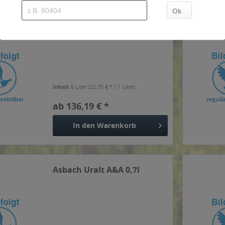
Asbach Uralt 6 x 1l
Inhalt
6 Liter
(22,70 € * / 1 Liter)
ab 136,19 € *
In den
Warenkorb
Asbach Uralt A&A 0,7l