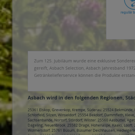
Zum 125. Jubiläum wurde eine exklusive Sonderedi
gereift, Asbach Selection, Asbach Jahresband 197
Getränkelieferservice können die Produkte ersta
Asbach wird in den folgenden Regionen, Städ
25361 Elskop, Grevenkop, Krempe, Süderau
,
25524 Bekmünde, Br
Schlotfeld, Silzen, Winseldorf
,
25554 Bekdorf, Dammfleth, Klev
Sachsenbande, Nortorf, Stördorf, Wilster
,
25560 Aasbüttel, Ageth
Dägeling, Neuenbrook
,
25582 Drage, Hohenaspe, Kaaks, Looft
,
Wolmersdorf
,
25761 Büsum, Büsumer Deichhausen, Hedwigenkoo