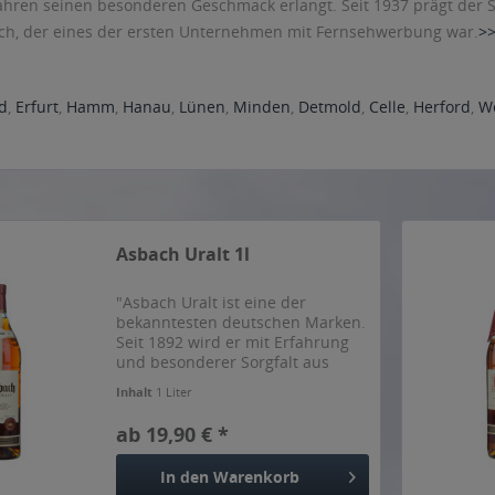
hren seinen besonderen Geschmack erlangt. Seit 1937 prägt der S
ach, der eines der ersten Unternehmen mit Fernsehwerbung war.
>
ld
,
Erfurt
,
Hamm
,
Hanau
,
Lünen
,
Minden
,
Detmold
,
Celle
,
Herford
,
W
Asbach Uralt 1l
"Asbach Uralt ist eine der
bekanntesten deutschen Marken.
Seit 1892 wird er mit Erfahrung
und besonderer Sorgfalt aus
erlesenen Grundweinen nach
Inhalt
1 Liter
höchsten Qualitätsansprüchen
hergestellt. Nach mehrmaliger
ab 19,90 € *
Destillation reift er vier- bis...
In den
Warenkorb