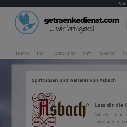
Schn
Home
Bier
Softdrinks
Saft
Wasser
S
Spirituosen und weiteres von Asbach
Lass dir die
Asbach ist eine 
gegründet und se