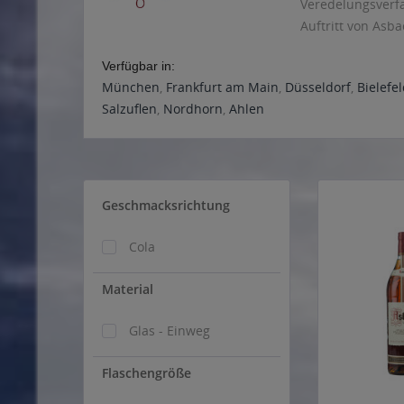
Veredelungsverfa
Auftritt von Asb
Verfügbar in:
München
,
Frankfurt am Main
,
Düsseldorf
,
Bielefe
Salzuflen
,
Nordhorn
,
Ahlen
Geschmacksrichtung
Cola
Material
Glas - Einweg
Flaschengröße