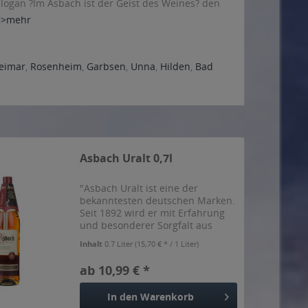
logan ?Im Asbach ist der Geist des Weines? den
>>mehr
eimar
,
Rosenheim
,
Garbsen
,
Unna
,
Hilden
,
Bad
Asbach Uralt 0,7l
"Asbach Uralt ist eine der
bekanntesten deutschen Marken.
Seit 1892 wird er mit Erfahrung
und besonderer Sorgfalt aus
erlesenen Grundweinen nach
Inhalt
0.7 Liter
(15,70 € * / 1 Liter)
höchsten Qualitätsansprüchen
hergestellt. Nach mehrmaliger
ab 10,99 € *
Destillation reift er vier- bis...
In den
Warenkorb