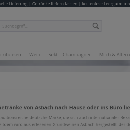
elle Lieferung |
Getränke liefern lassen
| kostenlose Leergutmit
pirituosen
Wein
Sekt | Champagner
Milch & Alter
 Getränke von Asbach nach Hause oder ins Büro lie
traditionsreiche deutsche Marke, die sich auch internationaler Bek
itdem wird aus erlesenen Grundweinen Asbach hergestellt, der d