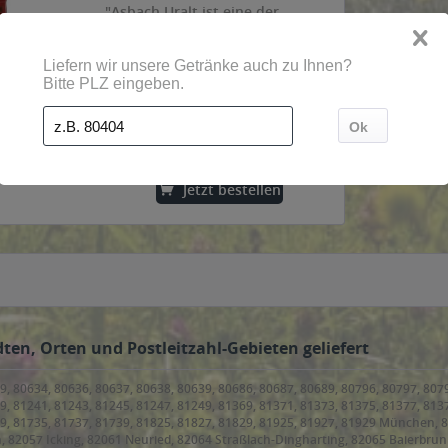
"Asbach Uralt ist eine der
bekanntesten deutschen
Marken. Seit 1892 wird er mit
Erfahrung und besonderer
Sorgfalt aus erlesenen
Inhalt
0.7 Liter
(21,41 € * / 1 Liter)
Grundweinen nach höchsten
14,99 € *
Qualitätsansprüchen hergestellt.
Nach mehrmaliger Destillation
reift er vier- bis...
Jetzt bestellen
ten, Orten und Postleitzahl-Gebieten geliefert
9, 80634, 80636, 80637, 80638, 80639, 80686, 80687, 80689, 80796, 80797, 807
9, 81241, 81243, 81245, 81247, 81249, 81369, 81371, 81373, 81375, 81377, 813
79, 81735, 81737, 81739, 81825, 81827, 81829, 81925, 81927, 81929 München,
, 82057 Icking, 82061 Neuried, 82064 Straßlach-Dingharting, 82065 Baierbrunn