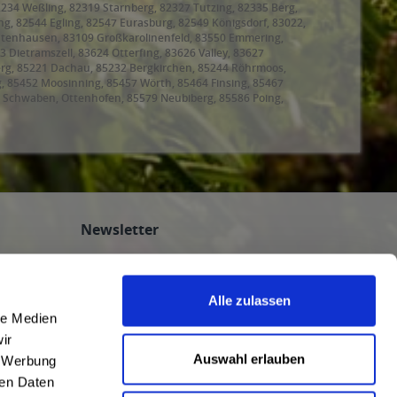
2234 Weßling, 82319 Starnberg, 82327 Tutzing, 82335 Berg,
g, 82544 Egling, 82547 Eurasburg, 82549 Königsdorf, 83022,
ntenhausen, 83109 Großkarolinenfeld, 83550 Emmering,
ietramszell, 83624 Otterfing, 83626 Valley, 83627
rg, 85221 Dachau, 85232 Bergkirchen, 85244 Röhrmoos,
g, 85452 Moosinning, 85457 Wörth, 85464 Finsing, 85467
 Schwaben, Ottenhofen, 85579 Neubiberg, 85586 Poing,
, 85625 Baiern, Glonn, 85630 Grasbrunn, 85635
ating, 85659 Forstern, 85661 Forstinning, 85662
8 Garching bei München, 85757 Karlsfeld, 85764
Newsletter
Abonnieren Sie den kostenlosen
getraenkedienst.com-Newsletter und
Alle zulassen
verpassen Sie keine Neuigkeit oder Aktion.
le Medien
nten
ir
n
Auswahl erlauben
, Werbung
ren Daten