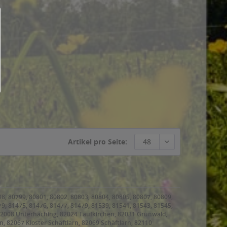
Artikel pro Seite:
48
98, 80799, 80801, 80802, 80803, 80804, 80805, 80807, 80809,
79, 81475, 81476, 81477, 81479, 81539, 81541, 81543, 81545,
 82008 Unterhaching, 82024 Taufkirchen, 82031 Grünwald,
, 82067 Kloster Schäftlarn, 82069 Schäftlarn, 82110