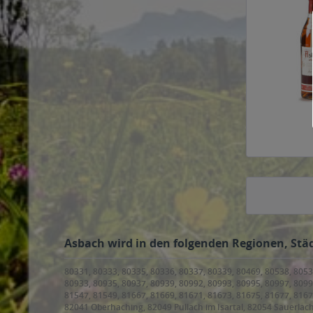
Asbach wird in den folgenden Regionen, Städ
80331, 80333, 80335, 80336, 80337, 80339, 80469, 80538, 8053
80933, 80935, 80937, 80939, 80992, 80993, 80995, 80997, 8099
81547, 81549, 81667, 81669, 81671, 81673, 81675, 81677, 816
82041 Oberhaching, 82049 Pullach im Isartal, 82054 Sauerlach