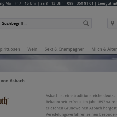
ung
Mo - Fr 7 - 15 Uhr | Sa 8 - 13 Uhr
| 089 - 350 81 01 | Leergutm
pirituosen
Wein
Sekt & Champagner
Milch & Alte
 von Asbach
Asbach ist eine traditionsreiche deutsc
Bekanntheit erfreut. Im Jahr 1892 wur
erlesenen Grundweinen Asbach hergeste
Veredelungsverfahren seinen besondere