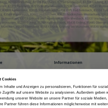
anegg, 82166 Gräfelfing, 82178 Puchheim, 82194 Gröbenzell, 82205 Gilching, 8
ried, 82377 Penzberg, 82515 Wolfratshausen, 82538 Geretsried, 82541 Münsin
l, 83059 Kolbermoor, 83071 Stephanskirchen, 83075 Bad Feilnbach, 83104 Tu
 83569 Vogtareuth, 83607 Holzkirchen, 83620 Feldkirchen-Westerham, 83623 D
9 Sachsenkam, 83703 Gmund am Tegernsee, 83714 Miesbach, 83737 Irschenbe
etzenhausen, 85386 Eching, 85399 Hallbergmoos, 85435 Erding, 85445 Oberdin
i München, 85560 Ebersberg, 85567 Bruck, Grafing bei München, 85570 Markt
orneding, 85609 Aschheim, 85614 Kirchseeon, 85617 Aßling, 85622 Feldkirchen
ing, 85646 Anzing, 85649 Brunnthal, 85652 Pliening, 85653 Aying, 85658 Egm
frammern, 85669 Pastetten, 85716 Unterschleißheim, 85737 Ismaning, 8574
ce
Informationen
n
AGB des Lieferanten
 Veranstaltungen
Datenschutz des Lieferanten
t Cookies
Hinweis zum Jugendschutz
 Inhalte und Anzeigen zu personalisieren, Funktionen für sozia
be
Widerrufsbelehrung des Liefera
e Zugriffe auf unsere Website zu analysieren. Außerdem geben w
Liefer- und Zahlungsbedingunge
rwendung unserer Website an unsere Partner für soziale Medien
f Kommission
ivery Service in Munich
re Partner führen diese Informationen möglicherweise mit weite