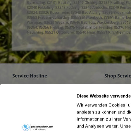
Germering, 82131 Gauting, 82140 Olching, 82152 Krailling, Pl
82340 Feldafing, 82343 Pöcking, 82346 Andechs, 82349 Penten
83024, 83026 Rosenheim, 83043 Bad Aibling, 83052 Bruckmüh
83553 Frauenneuharting, 83558 Maitenbeth, 83561 Ramerberg,
Warngau, 83629 Weyarn, 83646 Bad Tölz, Wackersberg, 8367
85354, 85356 Freising, 85375 Neufahrn bei Freising, 85376 H
Neuching, 85521 Ottobrunn, 85540 Haar, 85551 Kirchheim be
85591 Vaterstetten, 85598 Baldham, 85599 Parsdorf, 85604 Z
Höhenkirchen-Siegertsbrunn, 85640 Putzbrunn, 85643 Steinhör
Hohenbrunn, 85664 Hohenlinden, 85665 Moosach, 85667 Oberp
Oberschleißheim, 85774 Unterföhring
Service Hotline
Shop Servi
Haben Sie Fragen zu Ihrer Bestellung?
Firmenkunde
Getränke für
Rufen Sie gerne an unter
089/350 81 01
Diese Webseite verwende
Jobs
(Mo - Fr 9 - 16 Uhr) an oder schreiben Sie an
Wir verwenden Cookies, um
Pfandrückga
info@getraenkedienst.com
anbieten zu können und di
Kontakt
Informationen zu Ihrer Ve
Getränke au
Kundenmeinungen
Beverage Del
und Analysen weiter. Unse