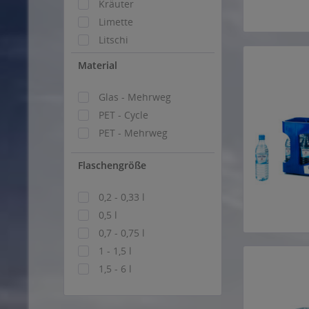
Kräuter
Limette
Litschi
Mango
Material
Orange
Traube
Glas - Mehrweg
Zitrone
PET - Cycle
PET - Mehrweg
Flaschengröße
0,2 - 0,33 l
0,5 l
0,7 - 0,75 l
1 - 1,5 l
1,5 - 6 l