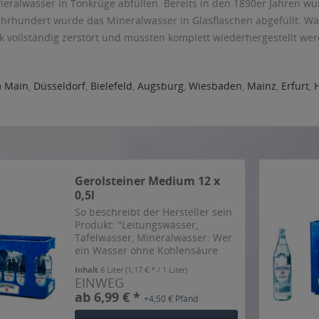
neralwasser in Tonkrüge abfüllen. Bereits in den 1890er Jahren wu
ahrhundert wurde das Mineralwasser in Glasflaschen abgefüllt. W
k vollständig zerstört und mussten komplett wiederhergestellt we
m Main
,
Düsseldorf
,
Bielefeld
,
Augsburg
,
Wiesbaden
,
Mainz
,
Erfurt
,
Gerolsteiner Medium 12 x
0,5l
So beschreibt der Hersteller sein
Produkt: "Leitungswasser,
Tafelwasser, Mineralwasser: Wer
ein Wasser ohne Kohlensäure
genießen will, hat viele
Inhalt
6 Liter
(1,17 € * / 1 Liter)
Möglichkeiten. Warum gerade
EINWEG
Gerolsteiner Naturell eine
ab 6,99 € *
+4,50 € Pfand
ausgezeichnete Wahl ist? Weil
kaum...