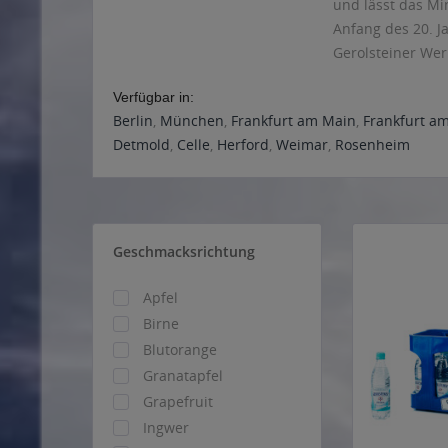
und lässt das Mi
Anfang des 20. J
Gerolsteiner Wer
Verfügbar in:
Berlin
,
München
,
Frankfurt am Main
,
Frankfurt a
Detmold
,
Celle
,
Herford
,
Weimar
,
Rosenheim
Geschmacksrichtung
Apfel
Birne
Blutorange
Granatapfel
Grapefruit
Ingwer