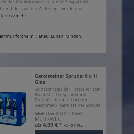
rde das Mineralwasser in die USA exportiert.
ährend des zweiten Weltkriegs wurde das
rden.
>>>mehr
Hamm
,
Pforzheim
,
Hanau
,
Lünen
,
Minden
,
Gerolsteiner Sprudel 6 x 1l
Glas
So beschreibt der Hersteller sein
Produkt: "Der sprudelnde
Durstlöscher mit frischem
Geschmack: Gerolsteiner Sprudel
ist eines der meistgetrunkenen
Inhalt
6 Liter
(0,83 € * / 1 Liter)
Mineralwässer Deutschlands. Das
MEHRWEG
Geheimnis seines Erfolgs liegt in
ab 4,99 € *
+2,40 € Pfand
seinem vulkanischen...