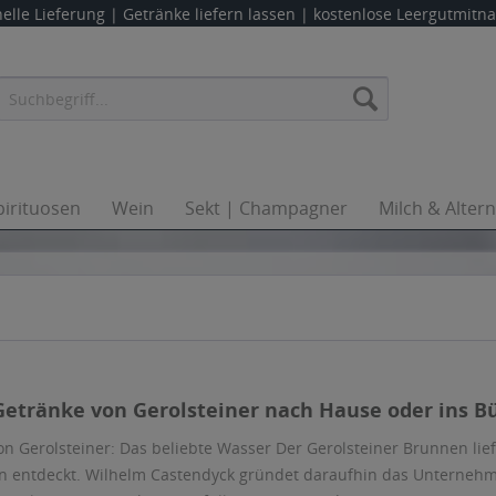
elle Lieferung |
Getränke liefern lassen
| kostenlose Leergutmit
pirituosen
Wein
Sekt | Champagner
Milch & Alter
 Getränke von Gerolsteiner nach Hause oder ins Bü
on Gerolsteiner: Das beliebte Wasser Der Gerolsteiner Brunnen lief
n entdeckt. Wilhelm Castendyck gründet daraufhin das Unternehme