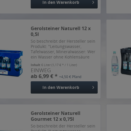
In den
Warenkorb
Gerolsteiner Naturell 12 x
0,5l
So beschreibt der Hersteller sein
Produkt: "Leitungswasser,
Tafelwasser, Mineralwasser: Wer
ein Wasser ohne Kohlensäure
genießen will, hat viele
Inhalt
6 Liter
(1,17 € * / 1 Liter)
Möglichkeiten. Warum gerade
EINWEG
Gerolsteiner Naturell eine
ab 6,99 € *
+4,50 € Pfand
ausgezeichnete Wahl ist? Weil
kaum...
In den
Warenkorb
Gerolsteiner Naturell
Gourmet 12 x 0,75l
So beschreibt der Hersteller sein