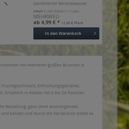
Gerolsteiner Mineralwasser
überzeugt durch Frische mit
Inhalt
6 Liter
(0,83 € * / 1 Liter)
weniger Kohlensäure. Ein Liter
MEHRWEG
Gerolsteiner Medium deckt mit
ab 4,99 € *
+2,40 € Pfand
348 mg bereits mehr als 1/3 des...
In den
Warenkorb
nternehmen mit mehreren großen Brunnen in
 Fruchtgeschmack, Erfrischungsgetränke,
 Erhältlich in Kästen mit 6 bis 24 Flaschen.
t die Bestellung, ganz ohne anstrengendes
 und beliebt und durch die Variationen bietet es