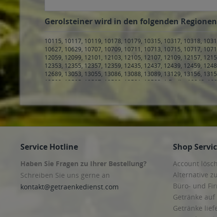
Gerolsteiner wird in den folgenden Regionen,
10115, 10117, 10119, 10178, 10179, 10315, 10317, 10318, 1031
10627, 10629, 10707, 10709, 10711, 10713, 10715, 10717, 1071
12059, 12099, 12101, 12103, 12105, 12107, 12109, 12157, 1215
12353, 12355, 12357, 12359, 12435, 12437, 12439, 12459, 1248
12689, 13053, 13055, 13086, 13088, 13089, 13129, 13156, 1315
13503, 13505, 13507, 13509, 13581, 13583, 1 Berlin
,
10243, 102
Hamburg Klostertor, Hamburg Sankt Georg
,
20097 Hamburg, H
20144 Hamburg, Hamburg Eimsbüttel, Hamburg Harvestehude
Hamburg, Hamburg Eppendorf, Hamburg Harvestehude, Hambu
Hamburg Eimsbüttel, Hamburg Harvestehude, Hamburg Hoheluf
Hamburg Stellingen
,
20257 Hamburg, Hamburg Altona-Nord, H
20355 Hamburg, Hamburg Neustadt, Hamburg Sankt Pauli
,
203
Hamburg, Hamburg Altona-Altstadt, Hamburg Neustadt, Hambur
Service Hotline
Shop Servi
Steinwerder
,
20459 Hamburg, Hamburg Hamburg-Altstadt, Ham
Hamburg Hamm-Mitte, Hamburg Hamm-Süd, Hamburg Hamme
Haben Sie Fragen zu Ihrer Bestellung?
Account lösc
Hamburg Altengamme, Hamburg Bergedorf, Hamburg Curslac
21035 Hamburg, Hamburg Allermöhe, Hamburg Bergedorf, Ham
Alternative z
Schreiben Sie uns gerne an
Ochsenwerder, Hamburg Reitbrook, Hamburg Spadenland, Ham
Büro- und F
kontakt@getraenkedienst.com
Neuengamme
,
21073 Hamburg, Hamburg Eißendorf, Hamburg 
Getränke auf
Heimfeld
,
21077 Hamburg, Hamburg Eißendorf, Hamburg Lange
Harburg, Hamburg Hausbruch, Hamburg Heimfeld, Hamburg La
Getränke lief
Steinwerder, Hamburg Wilhelmsburg
,
21109 Hamburg, Hamburg