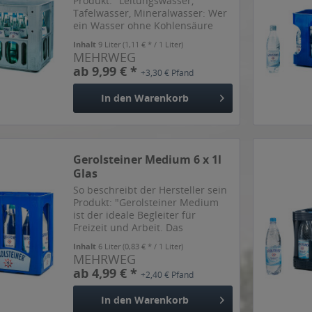
Produkt: "Leitungswasser,
Tafelwasser, Mineralwasser: Wer
ein Wasser ohne Kohlensäure
genießen will, hat viele
Inhalt
9 Liter
(1,11 € * / 1 Liter)
Möglichkeiten. Warum gerade
MEHRWEG
Gerolsteiner Naturell eine
ab 9,99 € *
+3,30 € Pfand
ausgezeichnete Wahl ist? Weil
kaum...
In den
Warenkorb
Gerolsteiner Medium 6 x 1l
Glas
So beschreibt der Hersteller sein
Produkt: "Gerolsteiner Medium
ist der ideale Begleiter für
Freizeit und Arbeit. Das
beliebteste Gerolsteiner
Inhalt
6 Liter
(0,83 € * / 1 Liter)
Mineralwasser überzeugt durch
MEHRWEG
Frische mit weniger Kohlensäure.
ab 4,99 € *
+2,40 € Pfand
Ein Liter Gerolsteiner Medium...
In den
Warenkorb