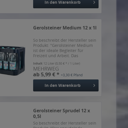
In den
Warenkorb
Gerolsteiner Medium 12 x 1l
So beschreibt der Hersteller sein
Produkt: "Gerolsteiner Medium
ist der ideale Begleiter für
Freizeit und Arbeit. Das
beliebteste Gerolsteiner
Inhalt
12 Liter
(0,50 € * / 1 Liter)
Mineralwasser überzeugt durch
MEHRWEG
Frische mit weniger Kohlensäure.
ab 5,99 € *
+3,30 € Pfand
Ein Liter Gerolsteiner Medium...
In den
Warenkorb
Gerolsteiner Sprudel 12 x
0,5l
So beschreibt der Hersteller sein