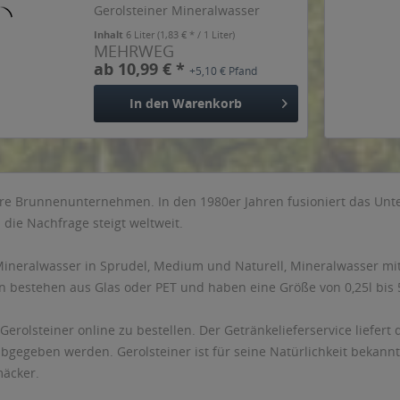
Gerolsteiner Mineralwasser
überzeugt durch Frische mit
Inhalt
6 Liter
(1,83 € * / 1 Liter)
weniger Kohlensäure. Ein Liter
MEHRWEG
Gerolsteiner Medium deckt mit
ab 10,99 € *
+5,10 € Pfand
348 mg bereits mehr als 1/3 des...
In den
Warenkorb
ere Brunnenunternehmen. In den 1980er Jahren fusioniert das U
die Nachfrage steigt weltweit.
ineralwasser in Sprudel, Medium und Naturell, Mineralwasser mit
bestehen aus Glas oder PET und haben eine Größe von 0,25l bis 5l.
 Gerolsteiner online zu bestellen. Der Getränkelieferservice liefer
abgegeben werden. Gerolsteiner ist für seine Natürlichkeit bekannt
mäcker.