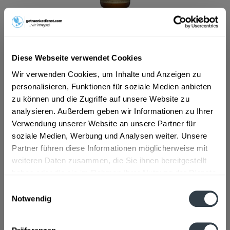
ab 17,39 € *
Inhalt:
6.6 Liter (2,64 € * / 1 Liter)
Diese Webseite verwendet Cookies
inkl. MwSt.
ggf. zzgl. Erschwerniszuschlag
Vorrätig
Wir verwenden Cookies, um Inhalte und Anzeigen zu
MEHRWEG
personalisieren, Funktionen für soziale Medien anbieten
zu können und die Zugriffe auf unsere Website zu
+3,10 € Pfand
analysieren. Außerdem geben wir Informationen zu Ihrer
Verwendung unserer Website an unsere Partner für
In den
Warenkorb
soziale Medien, Werbung und Analysen weiter. Unsere
Partner führen diese Informationen möglicherweise mit
Artikel-Nr.:
14874
weiteren Daten zusammen, die Sie ihnen bereitgestellt
Verfügbar in:
haben oder die sie im Rahmen Ihrer Nutzung der Dienste
gesammelt haben.
Einwilligungsauswahl
Beschreibung
Notwendig
mehr
Datenschutzbestimmungen