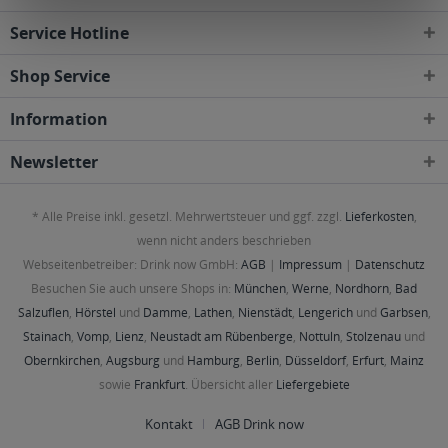
Service Hotline
Shop Service
Information
Newsletter
* Alle Preise inkl. gesetzl. Mehrwertsteuer und ggf. zzgl.
Lieferkosten
,
wenn nicht anders beschrieben
Webseitenbetreiber: Drink now GmbH:
AGB
|
Impressum
|
Datenschutz
Besuchen Sie auch unsere Shops in:
München
,
Werne
,
Nordhorn
,
Bad
Salzuflen
,
Hörstel
und
Damme
,
Lathen
,
Nienstädt
,
Lengerich
und
Garbsen
,
Stainach
,
Vomp
,
Lienz
,
Neustadt am Rübenberge
,
Nottuln
,
Stolzenau
und
Obernkirchen
,
Augsburg
und
Hamburg
,
Berlin
,
Düsseldorf
,
Erfurt
,
Mainz
sowie
Frankfurt
. Übersicht aller
Liefergebiete
Kontakt
AGB Drink now