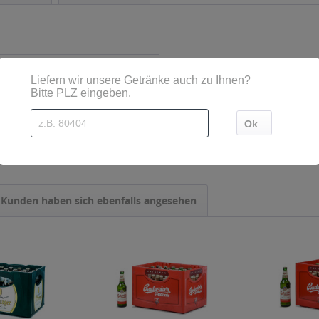
- Mehrweg
,33 l
Kunden haben sich ebenfalls angesehen