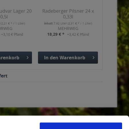
udvar Lager 20
Radeberger Pilsner 24 x
 0,5l
0,33l
r
(2,21 € * / 1 Liter)
Inhalt
7.92 Liter
(2,31 € * / 1 Liter)
HRWEG
MEHRWEG
18,29 € *
+3,10 € Pfand
+3,42 € Pfand
renkorb
In den
Warenkorb
gefügt
Hinzugefügt
fert