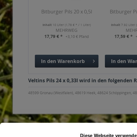
Bitburger Pils 20 x 0,5l
Bitburger Pi
Inhalt
10 Liter
(1,78 € * / 1 Liter)
Inhalt
7.92 Liter
MEHRWEG
MEH
17,79 € *
17,59 € *
+3,10 € Pfand
In den
Warenkorb
In den
War
Hinzugefügt
Hinzuge
Veltins Pils 24 x 0,33l wird in den folgenden
48599 Gronau (Westfalen), 48619 Heek, 48624 Schöppingen, 4
Diese Webseite verwende