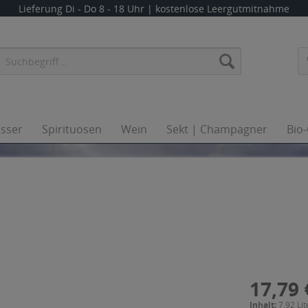
Lieferung
Di - Do 8 - 18 Uhr
| kostenlose Leergutmitnahme
sser
Spirituosen
Wein
Sekt | Champagner
Bio
17,79 
Inhalt:
7.92 Lit