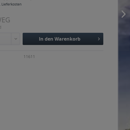
. Lieferkosten
WEG
d
In den
Warenkorb
Hinzugefügt
11611