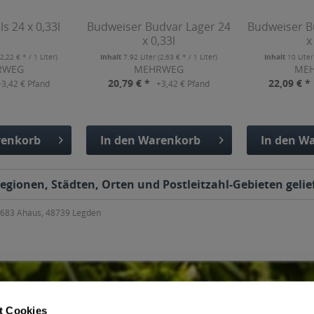
ls 24 x 0,33l
Budweiser Budvar Lager 24
Budweiser B
x 0,33l
x
(2,22 € * / 1 Liter)
Inhalt
7.92 Liter
(2,63 € * / 1 Liter)
Inhalt
10 Lite
RWEG
MEHRWEG
ME
20,79 € *
22,09 € *
+3,42 € Pfand
+3,42 € Pfand
enkorb
In den
Warenkorb
In den
Wa
fügt
Hinzugefügt
Hinzu
 Regionen, Städten, Orten und Postleitzahl-Gebieten gelie
8683 Ahaus, 48739 Legden
t Cookies