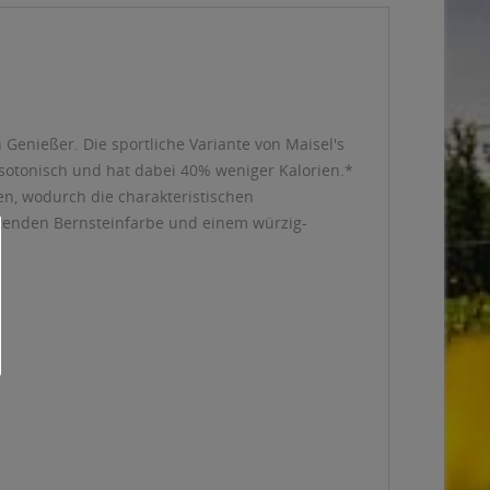
 Genießer. Die sportliche Variante von Maisel's
 isotonisch und hat dabei 40% weniger Kalorien.*
en, wodurch die charakteristischen
uchtenden Bernsteinfarbe und einem würzig-