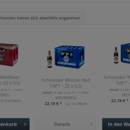
Kunden haben sich ebenfalls angesehen
 Weißbier
Schneider W
Schneider Weisse Hell
i 20 x 0,5l
TAP7 -
TAP1 - 20 x 0,5l
2,20 € * / 1 Liter)
Inhalt
10 Lite
Inhalt
10 Liter
(2,22 € * / 1 Liter)
RWEG
ME
MEHRWEG
22,19 € *
+3,10 € Pfand
22,19 € *
+3,10 € Pfand
enkorb
Details
In den
Wa