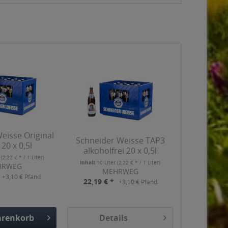
eisse Original
Schneider Weisse TAP3
 20 x 0,5l
alkoholfrei 20 x 0,5l
r
(2,22 € * / 1 Liter)
Inhalt
10 Liter
(2,22 € * / 1 Liter)
HRWEG
MEHRWEG
+3,10 € Pfand
22,19 € *
+3,10 € Pfand
renkorb
Details