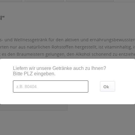
l"
ness- und Wellnessgetränk für den aktiven und ernährungsbewussten
ten nur aus natürlichen Rohstoffen hergestellt, ist vitaminhaltig,
t es den Braumeistern gelungen, den Alkohol schonend zu entzieh
ben. So glänzt auch diese Variante mit der einzigartig rötlich le
- Mehrweg