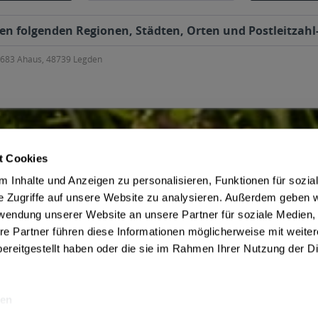
fügt
Hinzu
 den folgenden Regionen, Städten, Orten und Postleitzahl
8683 Ahaus, 48739 Legden
t Cookies
ce
Getränkelieferant
 Inhalte und Anzeigen zu personalisieren, Funktionen für sozia
irmenkunden
AGB des Lieferanten
e Zugriffe auf unsere Website zu analysieren. Außerdem geben w
 Jugendschutz
Datenschutz des Lieferanten
rwendung unserer Website an unsere Partner für soziale Medien
Zahlungsbedingungen
Kontaktdaten des Lieferanten
re Partner führen diese Informationen möglicherweise mit weite
be
Widerrufsbelehrung des Liefera
ereitgestellt haben oder die sie im Rahmen Ihrer Nutzung der D
en