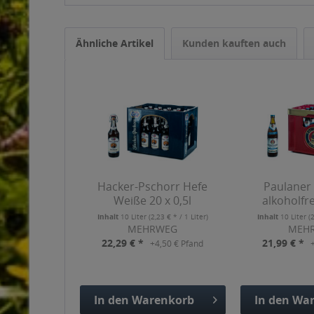
Ähnliche Artikel
Kunden kauften auch
Hacker-Pschorr Hefe
Paulaner
Weiße 20 x 0,5l
alkoholfre
Inhalt
10 Liter
(2,23 € * / 1 Liter)
Inhalt
10 Liter
(
MEHRWEG
MEH
22,29 € *
21,99 € *
+4,50 € Pfand
In den
Warenkorb
In den
War