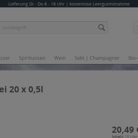
Lieferung
Di - Do 8 - 18 Uhr
| kostenlose Leergutmitnahme
sser
Spirituosen
Wein
Sekt | Champagner
Bio
i 20 x 0,5l
20,49 
Inhalt:
10 Liter