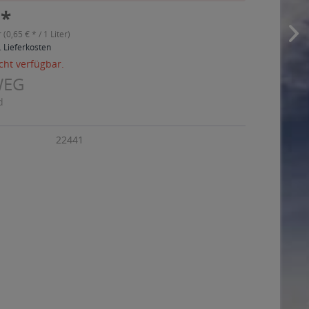
 *
r (0,65 € * / 1 Liter)
. Lieferkosten
cht verfügbar.
WEG
d
22441