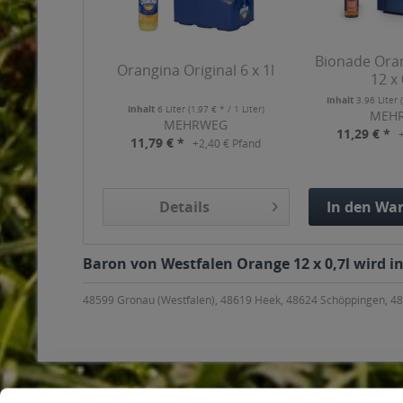
Bionade Ora
Orangina Original 6 x 1l
12 x 
Inhalt
3.96 Liter
Inhalt
6 Liter
(1,97 € * / 1 Liter)
MEH
MEHRWEG
11,29 € *
11,79 € *
+2,40 € Pfand
Details
In den
War
Hinzuge
Baron von Westfalen Orange 12 x 0,7l wird i
48599 Gronau (Westfalen), 48619 Heek, 48624 Schöppingen, 4