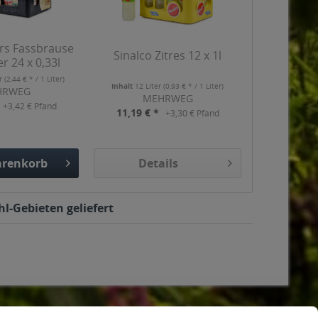
s Fassbrause
Sinalco Zitres 12 x 1l
 24 x 0,33l
er
(2,44 € * / 1 Liter)
Inhalt
12 Liter
(0,93 € * / 1 Liter)
HRWEG
MEHRWEG
+3,42 € Pfand
11,19 € *
+3,30 € Pfand
renkorb
Details
gefügt
l-Gebieten geliefert