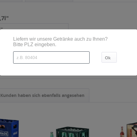
,7l"
ge
- Mehrweg
,75 l
Kunden haben sich ebenfalls angesehen