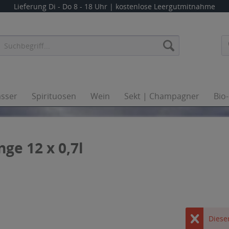
Lieferung
Di - Do 8 - 18 Uhr
| kostenlose Leergutmitnahme
sser
Spirituosen
Wein
Sekt | Champagner
Bio
ge 12 x 0,7l
Dieser