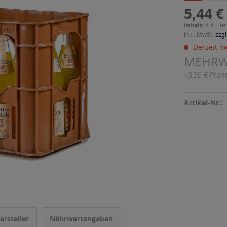
5,44 €
Inhalt:
8.4 Lite
inkl. MwSt.
zzgl
Derzeit ni
MEHR
+3,30 € Pfan
Artikel-Nr.:
ersteller
Nährwertangaben