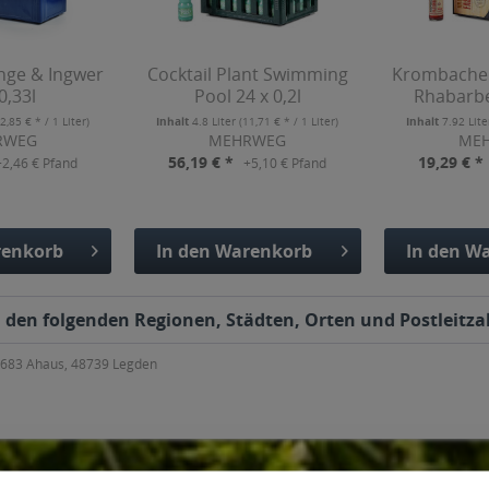
nge & Ingwer
Cocktail Plant Swimming
Krombacher
0,33l
Pool 24 x 0,2l
Rhabarber
(2,85 € * / 1 Liter)
Inhalt
4.8 Liter
(11,71 € * / 1 Liter)
Inhalt
7.92 Lit
RWEG
MEHRWEG
ME
56,19 € *
19,29 € *
+2,46 € Pfand
+5,10 € Pfand
enkorb
In den
Warenkorb
In den
Wa
fügt
Hinzugefügt
Hinzu
n den folgenden Regionen, Städten, Orten und Postleitzah
8683 Ahaus, 48739 Legden