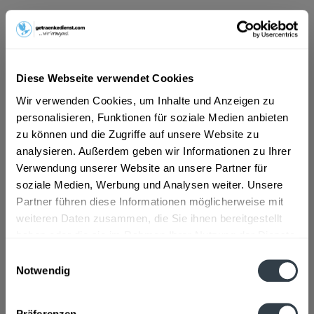
5,14 € *
Inhalt:
8.4 Liter (0,61 € * / 1 Liter)
inkl. MwSt.
zzgl. Lieferkosten
Diese Webseite verwendet Cookies
Vorrätig
MEHRWEG
Wir verwenden Cookies, um Inhalte und Anzeigen zu
personalisieren, Funktionen für soziale Medien anbieten
+3,30 € Pfand
zu können und die Zugriffe auf unsere Website zu
In den
Warenkorb
analysieren. Außerdem geben wir Informationen zu Ihrer
Verwendung unserer Website an unsere Partner für
Hinzugefügt
soziale Medien, Werbung und Analysen weiter. Unsere
Artikel-Nr.:
39039
Partner führen diese Informationen möglicherweise mit
weiteren Daten zusammen, die Sie ihnen bereitgestellt
Beschreibung
haben oder die sie im Rahmen Ihrer Nutzung der Dienste
gesammelt haben.
mehr
Einwilligungsauswahl
Notwendig
Datenschutzbestimmungen
Zutaten und Allergene
Natürliches Mineralwasser, Kohlensäure, Säuerungsmittel
Präferenzen