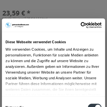
23,59 € *
Inhalt:
10 Liter (2,36 € * / 1 Liter)
inkl. MwSt.
ggf. zzgl. Erschwerniszuschlag
Vorrätig
MEHRWEG
+3,10 € Pfand
Diese Webseite verwendet Cookies
Wir verwenden Cookies, um Inhalte und Anzeigen zu
In den
Warenkorb
personalisieren, Funktionen für soziale Medien anbieten
Hinzugefügt
zu können und die Zugriffe auf unsere Website zu
analysieren. Außerdem geben wir Informationen zu Ihrer
Artikel-Nr.:
10024
Verwendung unserer Website an unsere Partner für
soziale Medien, Werbung und Analysen weiter. Unsere
Beschreibung
Partner führen diese Informationen möglicherweise mit
"Augustiner Lagerbier Hell - » mild, spritzig - gelagert und
weiteren Daten zusammen, die Sie ihnen bereitgestellt
erfrischend « Ein besonders...
mehr
haben oder die sie im Rahmen Ihrer Nutzung der Dienste
gesammelt haben.
Einwilligungsauswahl
Zutaten und Allergene