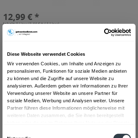
12,99 € *
Inhalt:
9 Liter (1,44 € * / 1 Liter)
inkl. MwSt.
ggf. zzgl. Erschwerniszuschlag
Vorrätig
MEHRWEG
+5,70 € Pfand
Diese Webseite verwendet Cookies
Wir verwenden Cookies, um Inhalte und Anzeigen zu
In den
Warenkorb
personalisieren, Funktionen für soziale Medien anbieten
Hinzugefügt
zu können und die Zugriffe auf unsere Website zu
analysieren. Außerdem geben wir Informationen zu Ihrer
Artikel-Nr.:
11619
Verwendung unserer Website an unsere Partner für
soziale Medien, Werbung und Analysen weiter. Unsere
Beschreibung
Partner führen diese Informationen möglicherweise mit
mehr
weiteren Daten zusammen, die Sie ihnen bereitgestellt
haben oder die sie im Rahmen Ihrer Nutzung der Dienste
Zutaten und Allergene
gesammelt haben.
Einwilligungsauswahl
Natürliches Mineralwasser mit Kohlensäure
mehr