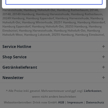
Hamburg Sankt Georg, 20099 Hamburg, Hamburg Hamburg-Altstadt,
Hamburg Sankt Georg, 20144 Hamburg, Hamburg Eimsbüttel, Hamburg
Harvestehude, Hamburg Hoheluft-Ost, Hamburg Rotherbaum, 20146,
20148, 20149 Hamburg, Hamburg Harvestehude, Hamburg Rotherbaum,
20249 Hamburg, Hamburg Eppendorf, Hamburg Harvestehude, Hamburg
Hoheluft-Ost, Hamburg Winterhude, 20251 Hamburg, Hamburg Alsterdorf,
Hamburg Eppendorf, Hamburg Hoheluft-Ost, 20253 Hamburg, Hamburg
Eimsbüttel, Hamburg Harvestehude, Hamburg Hoheluft-Ost, Hamburg
Hoheluft-West, Hamburg Lokstedt, 20255 Hamburg, Hamburg Eimsbüttel,
Hamburg Hoheluft-West, Hamburg Lokstedt, Hamburg Stellingen, 20257
Hamburg, Hamburg Altona-Nord, Hamburg Eimsbüttel, 20259 Hamburg,
Service Hotline
Hamburg Eimsbüttel, 20354 Hamburg, Hamburg Neustadt, Hamburg
Rotherbaum, Hamburg Sankt Pauli, 20355 Hamburg, Hamburg Neustadt,
Hamburg Sankt Pauli, 20357 Hamburg, Hamburg Altona-Altstadt,
Shop Service
Hamburg Altona-Nord, Hamburg Eimsbüttel, Hamburg Rotherbaum,
Hamburg Sankt Pauli, 20359 Hamburg, Hamburg Altona-Altstadt,
Getränkelieferant
Hamburg Neustadt, Hamburg Sankt Pauli, 20457 Hamburg, Hamburg
Hamburg-Altstadt, Hamburg Kleiner Grasbrook, Hamburg Klostertor,
Hamburg Neustadt, Hamburg Steinwerder, 20459 Hamburg, Hamburg
Newsletter
Hamburg-Altstadt, Hamburg Neustadt, Hamburg Sankt Pauli, 20535
Hamburg, Hamburg Borgfelde, Hamburg Hamm-Nord, 20537 Hamburg,
Hamburg Borgfelde, Hamburg Hamm-Mitte, Hamburg Hamm-Süd,
* Alle Preise inkl. gesetzl. Mehrwertsteuer und ggf. zzgl.
Lieferkosten
,
Hamburg Hammerbrook, 20539 Hamburg, Hamburg Kleiner Grasbrook,
Hamburg Rothenburgsort, Hamburg Veddel, Hamburg Wilhelmsburg,
wenn nicht anders beschrieben
21029 Hamburg, Hamburg Altengamme, Hamburg Bergedorf, Hamburg
Webseitenbetreiber: Drink now GmbH:
AGB
|
Impressum
|
Datenschutz
Curslack, 21031 Hamburg, Hamburg Bergedorf, Hamburg Lohbrügge,