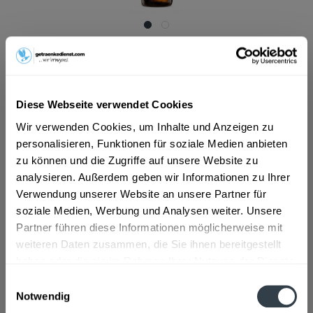
20,09 € *
Inhalt:
7.92 Liter (2,54 € * / 1 Liter)
inkl. MwSt.
ggf. zzgl. Erschwerniszuschlag
Vorrätig
Diese Webseite verwendet Cookies
MEHRWEG
Wir verwenden Cookies, um Inhalte und Anzeigen zu
+3,42 € Pfand
personalisieren, Funktionen für soziale Medien anbieten
zu können und die Zugriffe auf unsere Website zu
In den
Warenkorb
analysieren. Außerdem geben wir Informationen zu Ihrer
Hinzugefügt
Verwendung unserer Website an unsere Partner für
Artikel-Nr.:
27614
soziale Medien, Werbung und Analysen weiter. Unsere
Partner führen diese Informationen möglicherweise mit
weiteren Daten zusammen, die Sie ihnen bereitgestellt
Beschreibung
haben oder die sie im Rahmen Ihrer Nutzung der Dienste
mehr
gesammelt haben.
Einwilligungsauswahl
Notwendig
Zutaten und Allergene
Datenschutzbestimmungen