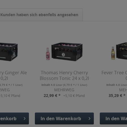
Kunden haben sich ebenfalls angesehen
y Ginger Ale
Thomas Henry Cherry
Fever Tree 
 0,2l
Blossom Tonic 24 x 0,2l
4,79 € * / 1 Liter)
Inhalt
4.8 Liter
(4,79 € * / 1 Liter)
Inhalt
4.8 Lite
RWEG
MEHRWEG
ME
22,99 € *
35,29 € *
+5,10 € Pfand
+5,10 € Pfand
enkorb
In den
Warenkorb
In den
Wa