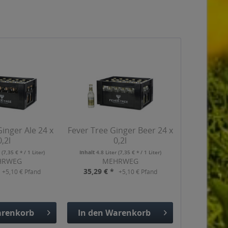
Ginger Ale 24 x
Fever Tree Ginger Beer 24 x
0,2l
0,2l
r
(7,35 € * / 1 Liter)
Inhalt
4.8 Liter
(7,35 € * / 1 Liter)
HRWEG
MEHRWEG
35,29 € *
+5,10 € Pfand
+5,10 € Pfand
renkorb
In den
Warenkorb