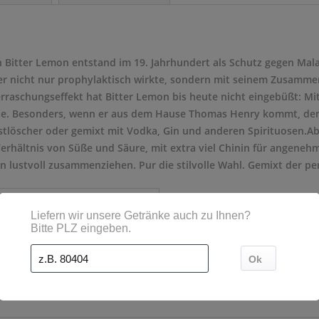
ch Bitter Lemon entstand im 19. Jahrhundert als Schutz gegen Mala
r nicht nur prophylaktisch wirkte, sondern mit seinem Zusammen
rraschungseffekt hat Bitter Lemon bis heute nicht eingebüßt: M
eue. Besonders, wenn er aus dem Hause Thomas Henry kommt, denn
rstlöscher oder gemixt mit Vodka, Gin und anderen Spirituosen.A
 Verhältnis von Süße und Säure, mit extra viel Chinin für angenehm
ustvoll zusammenziehen. Pur die stilvolle Wahl. Gemixt der perfe
ne
 Mehrweg
 l