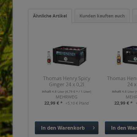
Ähnliche Artikel
Kunden kauften auch
Thomas Henry Spicy
Thomas Henr
Ginger 24 x 0,2l
24 x
Inhalt
4.8 Liter
(4,79 € * / 1 Liter)
Inhalt
4.8 Liter
(
MEHRWEG
MEH
22,99 € *
22,99 € *
+5,10 € Pfand
In den
Warenkorb
In den
War