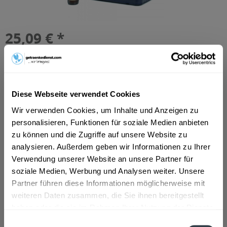
25,09 € *
Inhalt:
10 Liter (2,51 € * / 1 Liter)
inkl. MwSt.
ggf. zzgl. Erschwerniszuschlag
Vorrätig
MEHRWEG
Diese Webseite verwendet Cookies
+3,10 € Pfand
Wir verwenden Cookies, um Inhalte und Anzeigen zu
In den
Warenkorb
personalisieren, Funktionen für soziale Medien anbieten
zu können und die Zugriffe auf unsere Website zu
Hinzugefügt
analysieren. Außerdem geben wir Informationen zu Ihrer
Artikel-Nr.:
11216
Verwendung unserer Website an unsere Partner für
soziale Medien, Werbung und Analysen weiter. Unsere
Beschreibung
Partner führen diese Informationen möglicherweise mit
"Unser Benediktiner Weissbier Naturtrüb ist ein
weiteren Daten zusammen, die Sie ihnen bereitgestellt
ausgewogenes, fruchtiges Hefeweissbier,...
mehr
haben oder die sie im Rahmen Ihrer Nutzung der Dienste
gesammelt haben.
Einwilligungsauswahl