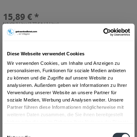
15,89 € *
Inhalt:
9 Liter (1,77 € * / 1 Liter)
inkl. MwSt.
ggf. zzgl. Erschwerniszuschlag
Vorrätig
MEHRWEG
+3,30 € Pfand
Diese Webseite verwendet Cookies
Wir verwenden Cookies, um Inhalte und Anzeigen zu
In den
Warenkorb
personalisieren, Funktionen für soziale Medien anbieten
Hinzugefügt
zu können und die Zugriffe auf unsere Website zu
analysieren. Außerdem geben wir Informationen zu Ihrer
Artikel-Nr.:
36133
Verwendung unserer Website an unsere Partner für
soziale Medien, Werbung und Analysen weiter. Unsere
Beschreibung
Partner führen diese Informationen möglicherweise mit
mehr
weiteren Daten zusammen, die Sie ihnen bereitgestellt
haben oder die sie im Rahmen Ihrer Nutzung der Dienste
Zutaten und Allergene
gesammelt haben.
Einwilligungsauswahl
Mineralwasser, Kohlensäure
mehr