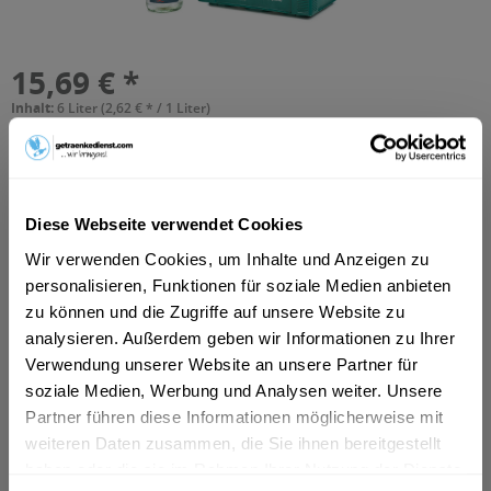
15,69 € *
Inhalt:
6 Liter (2,62 € * / 1 Liter)
inkl. MwSt.
ggf. zzgl. Erschwerniszuschlag
Vorrätig
MEHRWEG
+2,40 € Pfand
Diese Webseite verwendet Cookies
In den
Warenkorb
Wir verwenden Cookies, um Inhalte und Anzeigen zu
personalisieren, Funktionen für soziale Medien anbieten
Hinzugefügt
zu können und die Zugriffe auf unsere Website zu
Artikel-Nr.:
10538
analysieren. Außerdem geben wir Informationen zu Ihrer
Verwendung unserer Website an unsere Partner für
Beschreibung
soziale Medien, Werbung und Analysen weiter. Unsere
Partner führen diese Informationen möglicherweise mit
1 Liter “Natürliches Mineralwasser” -still- ohne
Kohlensäure. Tägliche Abfüllung am Quellort Bad...
mehr
weiteren Daten zusammen, die Sie ihnen bereitgestellt
haben oder die sie im Rahmen Ihrer Nutzung der Dienste