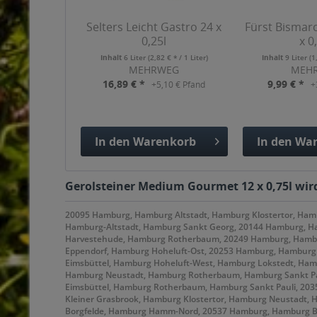
Selters Leicht Gastro 24 x
Fürst Bismar
0,25l
x 0
Inhalt
6 Liter
(2,82 € * / 1 Liter)
Inhalt
9 Liter
(1
MEHRWEG
MEH
16,89 € *
9,99 € *
+5,10 € Pfand
+
In den
Warenkorb
In den
War
Hinzugefügt
Hinzuge
Gerolsteiner Medium Gourmet 12 x 0,75l wird
20095 Hamburg, Hamburg Altstadt, Hamburg Klostertor, Ha
Hamburg-Altstadt, Hamburg Sankt Georg, 20144 Hamburg, H
Harvestehude, Hamburg Rotherbaum, 20249 Hamburg, Hambu
Eppendorf, Hamburg Hoheluft-Ost, 20253 Hamburg, Hamburg
Eimsbüttel, Hamburg Hoheluft-West, Hamburg Lokstedt, Ham
Hamburg Neustadt, Hamburg Rotherbaum, Hamburg Sankt Pau
Eimsbüttel, Hamburg Rotherbaum, Hamburg Sankt Pauli, 20
Kleiner Grasbrook, Hamburg Klostertor, Hamburg Neustadt,
Borgfelde, Hamburg Hamm-Nord, 20537 Hamburg, Hamburg 