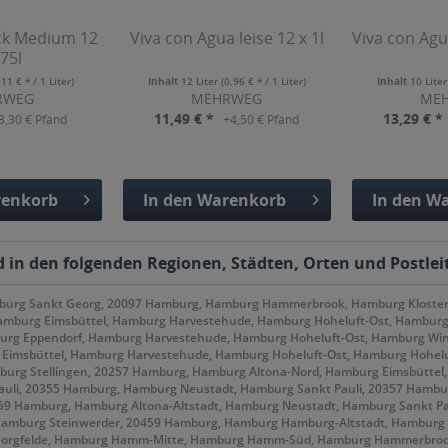
ck Medium 12
Viva con Agua leise 12 x 1l
Viva con Agua
,75l
,11 € * / 1 Liter)
Inhalt
12 Liter
(0,96 € * / 1 Liter)
Inhalt
10 Lite
RWEG
MEHRWEG
ME
11,49 € *
13,29 € *
3,30 € Pfand
+4,50 € Pfand
enkorb
In den
Warenkorb
In den
Wa
fügt
Hinzugefügt
Hinzu
 in den folgenden Regionen, Städten, Orten und Postleit
mburg Sankt Georg, 20097 Hamburg, Hamburg Hammerbrook, Hamburg Kloste
amburg Eimsbüttel, Hamburg Harvestehude, Hamburg Hoheluft-Ost, Hambur
rg Eppendorf, Hamburg Harvestehude, Hamburg Hoheluft-Ost, Hamburg Win
 Eimsbüttel, Hamburg Harvestehude, Hamburg Hoheluft-Ost, Hamburg Hohel
burg Stellingen, 20257 Hamburg, Hamburg Altona-Nord, Hamburg Eimsbüttel
li, 20355 Hamburg, Hamburg Neustadt, Hamburg Sankt Pauli, 20357 Hambur
359 Hamburg, Hamburg Altona-Altstadt, Hamburg Neustadt, Hamburg Sankt P
 Hamburg Steinwerder, 20459 Hamburg, Hamburg Hamburg-Altstadt, Hamburg
Borgfelde, Hamburg Hamm-Mitte, Hamburg Hamm-Süd, Hamburg Hammerbrook