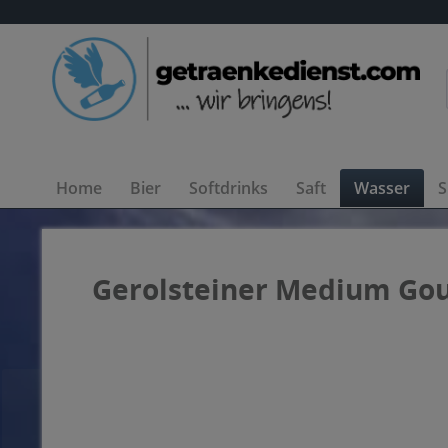
Home
Bier
Softdrinks
Saft
Wasser
S
Gerolsteiner Medium Gou