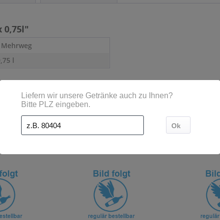
 0,75l"
- Mehrweg
0,75 l
Kunden haben sich ebenfalls angesehen