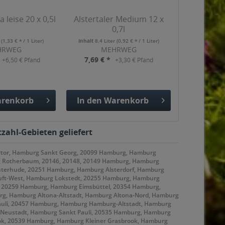
 leise 20 x 0,5l
Alstertaler Medium 12 x
0,7l
r
(1,33 € * / 1 Liter)
Inhalt
8.4 Liter
(0,92 € * / 1 Liter)
HRWEG
MEHRWEG
7,69 € *
+6,50 € Pfand
+3,30 € Pfand
renkorb
In den
Warenkorb
gefügt
Hinzugefügt
zahl-Gebieten geliefert
rtor, Hamburg Sankt Georg, 20099 Hamburg, Hamburg
g Rotherbaum, 20146, 20148, 20149 Hamburg, Hamburg
terhude, 20251 Hamburg, Hamburg Alsterdorf, Hamburg
uft-West, Hamburg Lokstedt, 20255 Hamburg, Hamburg
, 20259 Hamburg, Hamburg Eimsbüttel, 20354 Hamburg,
g, Hamburg Altona-Altstadt, Hamburg Altona-Nord, Hamburg
auli, 20457 Hamburg, Hamburg Hamburg-Altstadt, Hamburg
 Neustadt, Hamburg Sankt Pauli, 20535 Hamburg, Hamburg
, 20539 Hamburg, Hamburg Kleiner Grasbrook, Hamburg