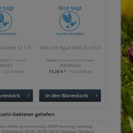
a leise 12 x 1l
Viva con Agua leise 20 x 0,5l
r
(0,96 € * / 1 Liter)
Inhalt
10 Liter
(1,33 € * / 1 Liter)
HRWEG
MEHRWEG
13,29 € *
+4,50 € Pfand
+6,50 € Pfand
renkorb
In den
Warenkorb
gefügt
Hinzugefügt
zahl-Gebieten geliefert
rtor, Hamburg Sankt Georg, 20099 Hamburg, Hamburg
g Rotherbaum, 20146, 20148, 20149 Hamburg, Hamburg