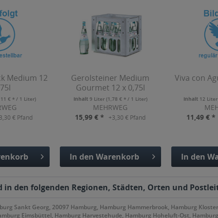
ck Medium 12
Gerolsteiner Medium
Viva con Agu
,75l
Gourmet 12 x 0,75l
,11 € * / 1 Liter)
Inhalt
9 Liter
(1,78 € * / 1 Liter)
Inhalt
12 Lite
RWEG
MEHRWEG
ME
15,99 € *
11,49 € *
3,30 € Pfand
+3,30 € Pfand
enkorb
In den
Warenkorb
In den
Wa
fügt
Hinzugefügt
Hinzu
 in den folgenden Regionen, Städten, Orten und Postleit
mburg Sankt Georg, 20097 Hamburg, Hamburg Hammerbrook, Hamburg Kloste
amburg Eimsbüttel, Hamburg Harvestehude, Hamburg Hoheluft-Ost, Hambur