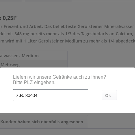
 0,25l"
ür Freizeit und Arbeit. Das beliebteste Gerolsteiner Mineralwasse
ckt mit 348 mg bereits mehr als 1/3 des Tagesbedarfs an Calcium,
m wird mit 1 Liter Gerolsteiner Medium zu mehr als 1/4 abgedeckt.
alwasser - Medium
- Mehrweg
0,33 l
Kunden haben sich ebenfalls angesehen