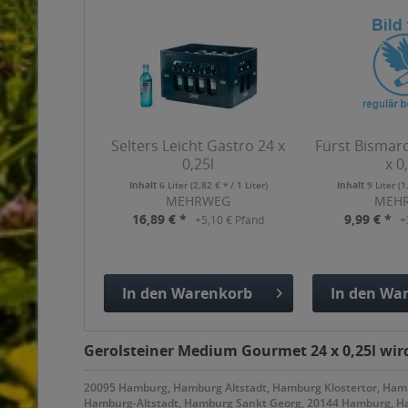
Selters Leicht Gastro 24 x
Fürst Bismar
0,25l
x 0
Inhalt
6 Liter
(2,82 € * / 1 Liter)
Inhalt
9 Liter
(1
MEHRWEG
MEH
16,89 € *
9,99 € *
+5,10 € Pfand
+
In den
Warenkorb
In den
War
Hinzugefügt
Hinzuge
Gerolsteiner Medium Gourmet 24 x 0,25l wird
20095 Hamburg, Hamburg Altstadt, Hamburg Klostertor, Ha
Hamburg-Altstadt, Hamburg Sankt Georg, 20144 Hamburg, H