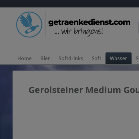
Home
Bier
Softdrinks
Saft
Wasser
S
Gerolsteiner Medium Gou